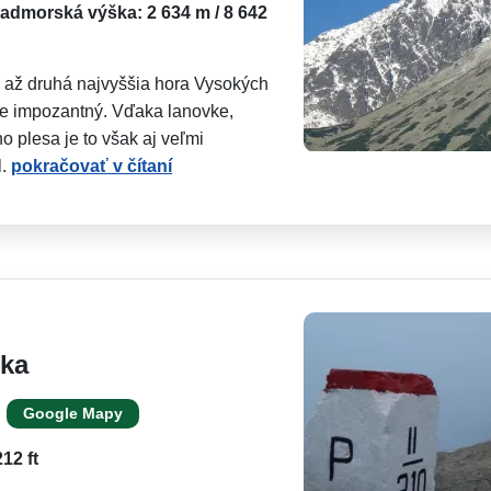
admorská výška: 2 634 m / 8 642
e až druhá najvyššia hora Vysokých
lne impozantný. Vďaka lanovke,
o plesa je to však aj veľmi
l.
pokračovať v čítaní
ska
Google Mapy
12 ft