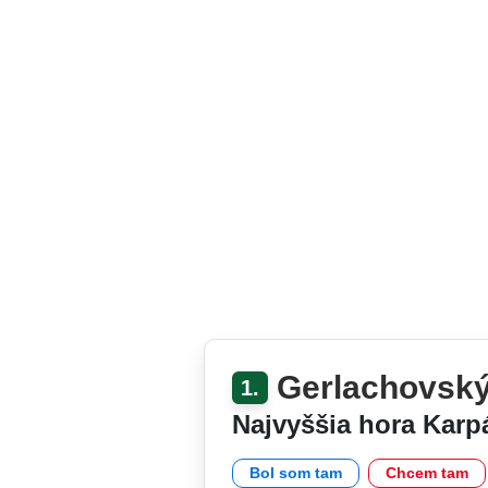
Gerlachovský 
1.
Najvyššia hora Karp
Bol som tam
Chcem tam