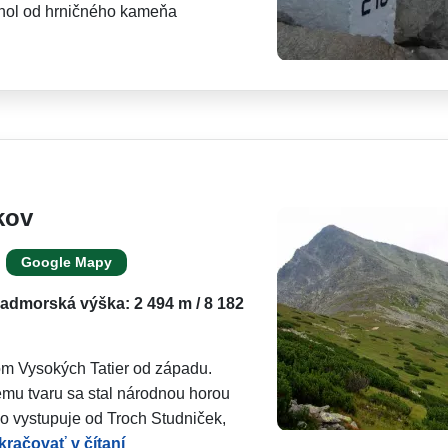
chol od hrničného kameňa
kov
Google Mapy
admorská výška: 2 494 m / 8 182
om Vysokých Tatier od západu.
mu tvaru sa stal národnou horou
o vystupuje od Troch Studniček,
kračovať v čítaní