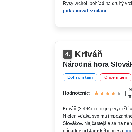
Rysy vrchol, pohľad na druhý vr
pokračovať v čítaní
Kriváň
4.
Národná hora Slová
Bol som tam
Chcem tam
N
Hodnotenie:
|
ft
Kriváň (2 494m nm) je prvým štít
Nielen vďaka svojmu impozantné
Slovákov. Najčastejšie sa na neh
prípadne od Jamského plesa.
po