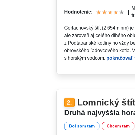
N
Hodnotenie:
|
ft
Gerlachovský štít (2 654m nm) je
ale zároveň aj celého dlhého obl
z Podtatranské kotliny ho vždy 
obrovského ľadovcového kotla. V
s horským vodcom.
pokračovať v
Lomnický ští
2.
Druhá najvyššia hor
Bol som tam
Chcem tam