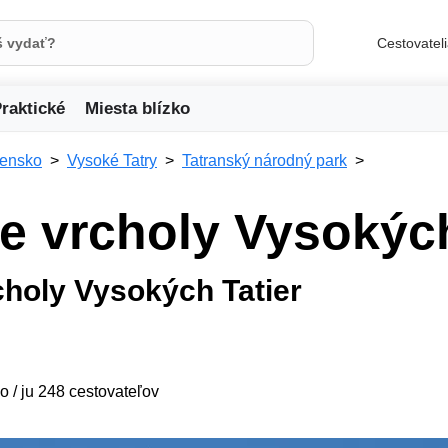
Cestovatel
raktické
Miesta blízko
vensko
Vysoké Tatry
Tatranský národný park
e vrcholy Vysokých
choly Vysokých Tatier
o / ju 248 cestovateľov