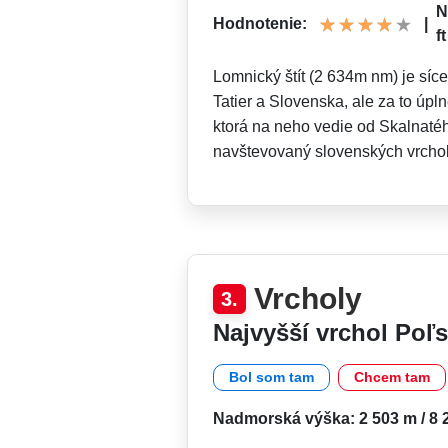
N
Hodnotenie:
|
ft
Lomnický štít (2 634m nm) je síc
Tatier a Slovenska, ale za to úp
ktorá na neho vedie od Skalnatéh
navštevovaný slovenských vrcho
Vrcholy
3.
Najvyšší vrchol Poľ
Bol som tam
Chcem tam
Nadmorská výška: 2 503 m / 8 2