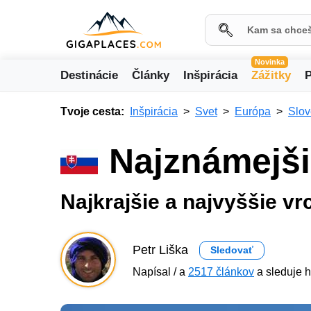
Novinka
Destinácie
Články
Inšpirácia
Zážitky
P
Tvoje cesta:
Inšpirácia
Svet
Európa
Slo
Najznámejši
Najkrajšie a najvyššie vr
Petr Liška
Sledovať
Napísal / a
2517 článkov
a sleduje h