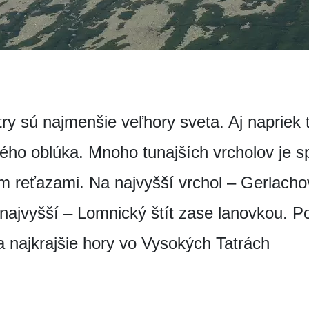
ry sú najmenšie veľhory sveta. Aj napriek 
ého oblúka. Mnoho tunajších vrcholov je s
m reťazami. Na najvyšší vrchol – Gerlachov
najvyšší – Lomnický štít zase lanovkou. P
a najkrajšie hory vo Vysokých Tatrách