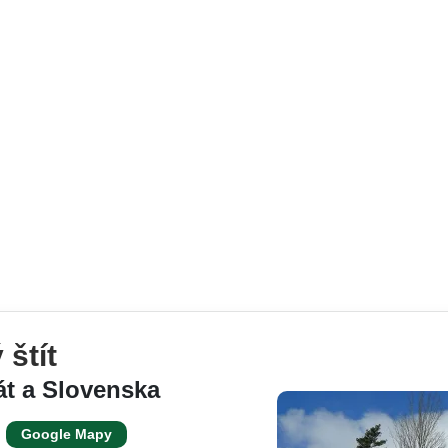
štít
át a Slovenska
Google Mapy