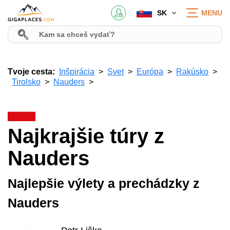
SK
MENU
Tvoje cesta:
Inšpirácia
Svet
Európa
Rakúsko
Tirolsko
Nauders
Najkrajšie túry z
Nauders
Najlepšie výlety a prechádzky z
Nauders