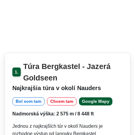
Túra Bergkastel - Jazerá
1.
Goldseen
Najkrajšia túra v okolí Nauders
Bol som tam
Chcem tam
Google Mapy
Nadmorská výška: 2 575 m / 8 448 ft
Jednou z najkrajších túr v okolí Nauders je
rozhodne výstup od lanovky Bergkastel