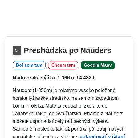
Prechádzka po Nauders
5.
Bol som tam
Chcem tam
Google Mapy
Nadmorská výška: 1 366 m / 4 482 ft
Nauders (1 350m) je relatívne vysoko položené
horské lyžiarske stredisko, na samom západnom
konci Tirolska. Máte tak odtiaľ blízko ako do
Talianska, tak aj do Švajčiarska. Priamo z Nauders
môžete usporiadať celý rad pekných výletov.
Samotné mestečko taktiež ponúka pár zaujímavých
pamiatok stojacich za videnie.
pokračovať v čítaní