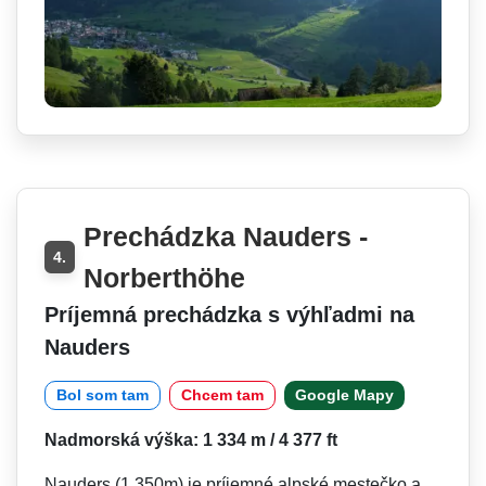
Prechádzka Nauders -
4.
Norberthöhe
Príjemná prechádzka s výhľadmi na
Nauders
Bol som tam
Chcem tam
Google Mapy
Nadmorská výška: 1 334 m / 4 377 ft
Nauders (1 350m) je príjemné alpské mestečko a