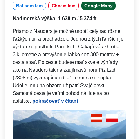
Bol som tam
Chcem tam
Google Mapy
Nadmorská výška: 1 638 m / 5 374 ft
Priamo z Nauders je možné urobiť celý rad rôzne
ťažkých túr a prechádzok. Jednou z tých ľahších je
výstup ku gasthofu Parditsch. Čakajú vás zhruba
3 kilometre a prevýšenie ľahko cez 300 metrov +
cesta späť. Po ceste budete mať skvelé výhľady
ako na Nauders tak na zaujímavú horu Piz Lad
(2808 m) vyzerajúcu odtiaľ takmer ako sopka.
Údolie Innu na obzore už patrí Švajčiarsku.
Samotná cesta je veľmi pohodlná, ide sa po
asfaltke.
pokračovať v čítaní