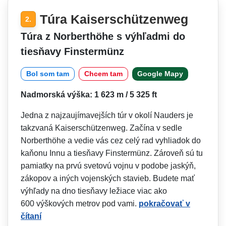
Túra Kaiserschützenweg
2.
Túra z Norberthöhe s výhľadmi do
tiesňavy Finstermünz
Bol som tam
Chcem tam
Google Mapy
Nadmorská výška: 1 623 m / 5 325 ft
Jedna z najzaujímavejších túr v okolí Nauders je
takzvaná Kaiserschützenweg. Začína v sedle
Norberthöhe a vedie vás cez celý rad vyhliadok do
kaňonu Innu a tiesňavy Finstermünz. Zároveň sú tu
pamiatky na prvú svetovú vojnu v podobe jaskýň,
zákopov a iných vojenských stavieb. Budete mať
výhľady na dno tiesňavy ležiace viac ako
600 výškových metrov pod vami.
pokračovať v
čítaní