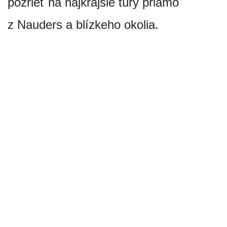
pozrieť na najkrajšie túry priamo
z Nauders a blízkeho okolia.