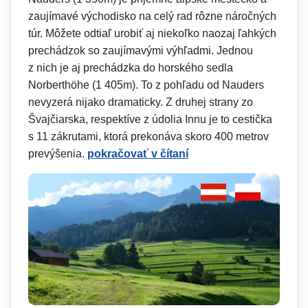
zaujímavé východisko na celý rad rôzne náročných
túr. Môžete odtiaľ urobiť aj niekoľko naozaj ľahkých
prechádzok so zaujímavými výhľadmi. Jednou
z nich je aj prechádzka do horského sedla
Norberthöhe (1 405m). To z pohľadu od Nauders
nevyzerá nijako dramaticky. Z druhej strany zo
Švajčiarska, respektíve z údolia Innu je to cestička
s 11 zákrutami, ktorá prekonáva skoro 400 metrov
prevýšenia.
pokračovať v čítaní