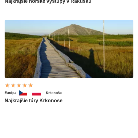
Najkrajšie horské výstupy v Rakúsku
Európa
Krkonoše
Najkrajšie túry Krkonose