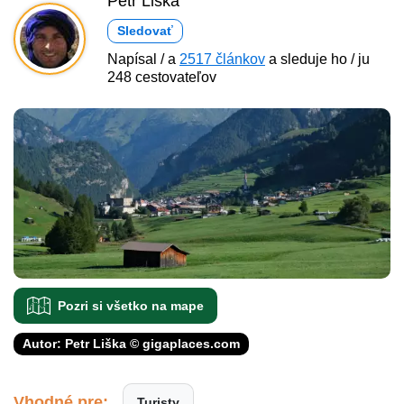
Petr Liška
Sledovať
Napísal / a
2517 článkov
a sleduje ho / ju
248 cestovateľov
Pozri si všetko na mape
Autor: Petr Liška © gigaplaces.com
Vhodné pre:
Turisty