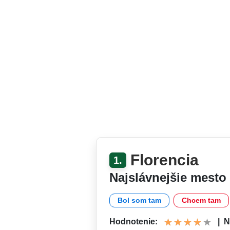
Florencia
1.
Najslávnejšie mesto
Bol som tam
Chcem tam
Hodnotenie:
|
N