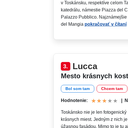
v Toskánsku, respektíve celom T
katedrálu, námestie Piazza del
Palazzo Pubblico. Najznámejšie 
del Mangia
pokračovať v čítaní
Lucca
3.
Mesto krásnych kos
Bol som tam
Chcem tam
Hodnotenie:
|
N
Toskánsko nie je len fotogenický k
krásnych miest. Jedným z nich je
úžasnou fasádou. Mimo to je tu 