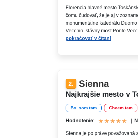
Florencia hlavné mesto Toskánska
čomu čudovať, že je aj v zozna
monumentálne katedrálu Duomo S
Vecchio, slávny most Ponte Vecch
pokračovať v čítaní
Sienna
2.
Najkrajšie mesto v 
Bol som tam
Chcem tam
Hodnotenie:
|
N
Sienna je po práve považovaná za