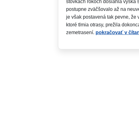
stovkách rokoch dosiahla výška s
postupne zväčšovalo až na neuver
je však postavená tak pevne, že
ktoré tlmia otrasy, prežila dokon
zemetrasení.
pokračovať v čítan