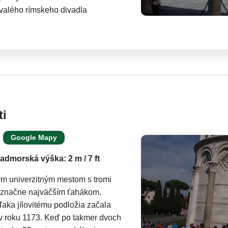
ývalého rímskeho divadla
i
Google Mapy
admorská výška: 2 m / 7 ft
ým univerzitným mestom s tromi
noznačne najväčším ťahákom.
ka jílovitému podložia začala
 v roku 1173. Keď po takmer dvoch