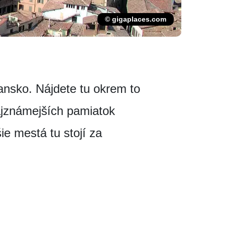
© gigaplaces.com
iansko. Nájdete tu okrem to
najznámejších pamiatok
e mestá tu stojí za