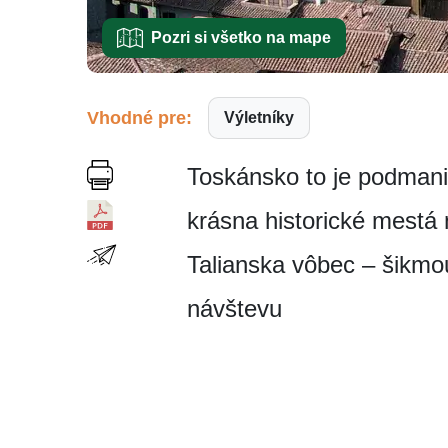
Pozri si všetko na mape
Vhodné pre:
Výletníky
Toskánsko to je podmaniv
krásna historické mestá 
Talianska vôbec – šikmou
návštevu