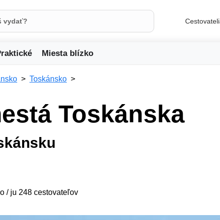
Cestovatel
raktické
Miesta blízko
ansko
Toskánsko
mestá Toskánska
oskánsku
o / ju 248 cestovateľov