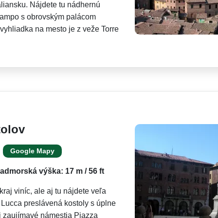
aliansku. Nájdete tu nádhernú
 Campo s obrovským palácom
vyhliadka na mesto je z veže Torre
tolov
Google Mapy
admorská výška: 17 m / 56 ft
raj viníc, ale aj tu nájdete veľa
 Lucca preslávená kostoly s úplne
aj zaujímavé námestia Piazza