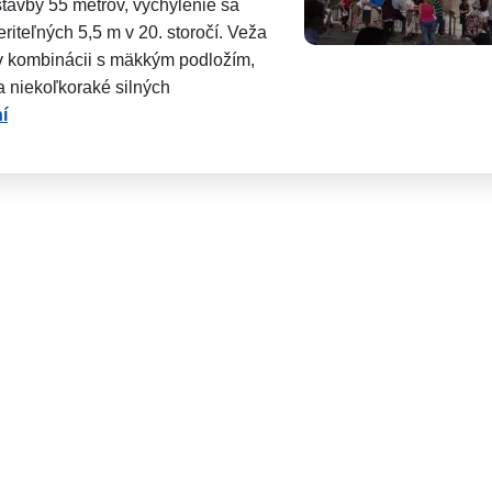
tavby 55 metrov, vychýlenie sa
iteľných 5,5 m v 20. storočí. Veža
 v kombinácii s mäkkým podložím,
ca niekoľkoraké silných
í