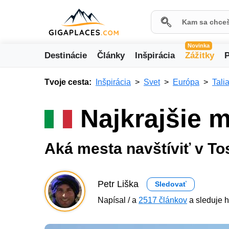
Novinka
Destinácie
Články
Inšpirácia
Zážitky
P
Tvoje cesta:
Inšpirácia
Svet
Európa
Tali
Najkrajšie 
Aká mesta navštíviť v T
Petr Liška
Sledovať
Napísal / a
2517 článkov
a sleduje h