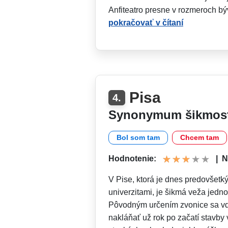
Anfiteatro presne v rozmeroch b
pokračovať v čítaní
Pisa
4.
Synonymum šikmost
Bol som tam
Chcem tam
Hodnotenie:
|
N
V Pise, ktorá je dnes predovšetk
univerzitami, je šikmá veža jed
Pôvodným určením zvonice sa vďa
nakláňať už rok po začatí stavby