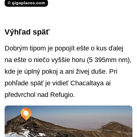
© gigaplaces.com
Výhľad späť
Dobrým tipom je popojít ešte o kus ďalej
na ešte o niečo vyššie horu (5 395mm nm),
kde je úplný pokoj a ani živej duše. Pri
pohľade späť je vidieť Chacaltaya ai
předvrchol nad Refugio.