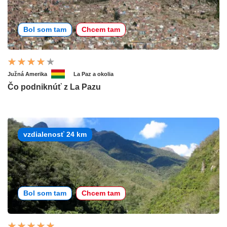
Bol som tam
Chcem tam
Južná Amerika
La Paz a okolia
Čo podniknúť z La Pazu
vzdialenosť 24 km
Bol som tam
Chcem tam