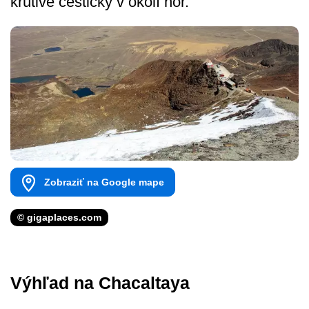
krútivé cestičky v okolí hôr.
Zobraziť na Google mape
© gigaplaces.com
Výhľad na Chacaltaya