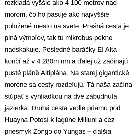
rozkladá vyššie ako 4 100 metrov nad
morom, čo ho pasuje ako najvyššie
položené mesto na svete. Prašná cesta je
plná výmoľov, tak tu mikrobus pekne
nadskakuje. Posledné baráčky El Alta
končí až v 4 280m nm a ďalej už začínajú
pusté pláně Altiplána. Na starej gigantické
moréne sa cesty rozdeľujú. Tá naša začína
stúpať s vyhliadkou na dve zabudnutá
jazierka. Druhá cesta vedie priamo pod
Huayna Potosí k lagúne Milluni a cez
priesmyk Zongo do Yungas – ďalšia