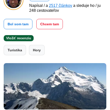
Napísal / a
2517 článkov
a sleduje ho / ju
248 cestovateľov
Bol som tam
Chcem tam
Vložiť recenziu
Turistika
Hory