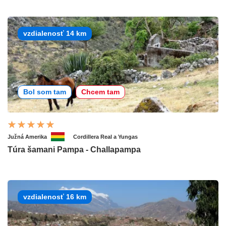
vzdialenosť 14 km
Bol som tam
Chcem tam
Južná Amerika
Cordillera Real a Yungas
Túra šamani Pampa - Challapampa
vzdialenosť 16 km