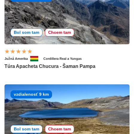
Bol som tam
Chcem tam
Južná Amerika
Cordillera Real a Yungas
Túra Apacheta Chucura - Šaman Pampa
vzdialenosť 9 km
Bol som tam
Chcem tam