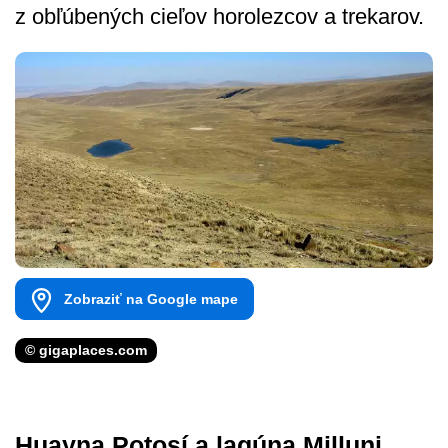
z obľúbených cieľov horolezcov a trekarov.
Zobraziť na Google mape
© gigaplaces.com
Huayna Potosí a lagúna Milluni