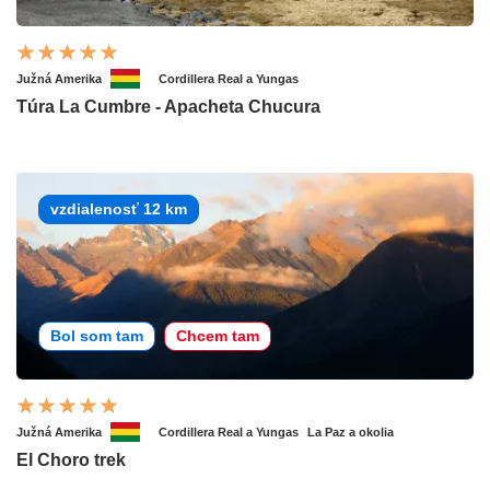
Južná Amerika
Cordillera Real a Yungas
Túra La Cumbre - Apacheta Chucura
vzdialenosť 12 km
Bol som tam
Chcem tam
Južná Amerika
Cordillera Real a Yungas
La Paz a okolia
El Choro trek