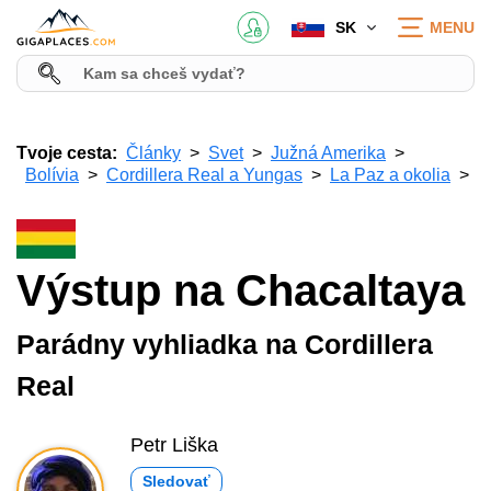
SK
MENU
Tvoje cesta:
Články
Svet
Južná Amerika
Bolívia
Cordillera Real a Yungas
La Paz a okolia
Výstup na Chacaltaya
Parádny vyhliadka na Cordillera
Real
Petr Liška
Sledovať