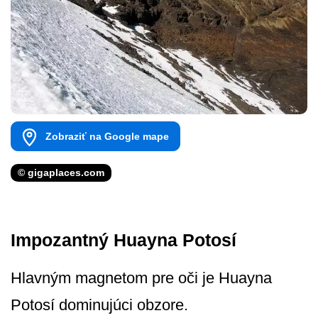
Zobraziť na Google mape
© gigaplaces.com
Impozantný Huayna Potosí
Hlavným magnetom pre oči je Huayna
Potosí dominujúci obzore.