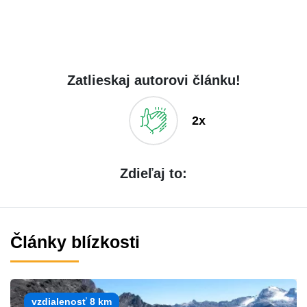
Zatlieskaj autorovi článku!
2x
Zdieľaj to:
Články blízkosti
vzdialenosť 8 km