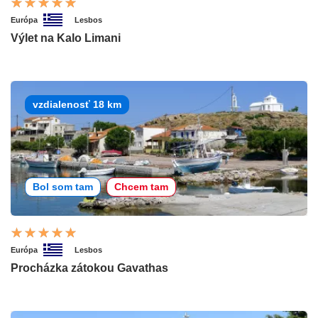
Európa
Lesbos
Výlet na Kalo Limani
vzdialenosť 18 km
Bol som tam
Chcem tam
Európa
Lesbos
Procházka zátokou Gavathas