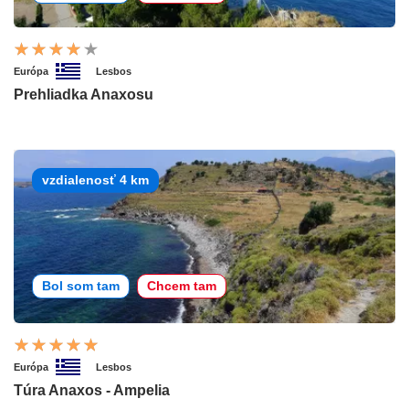
Európa
Lesbos
Prehliadka Anaxosu
vzdialenosť 4 km
Bol som tam
Chcem tam
Európa
Lesbos
Túra Anaxos - Ampelia