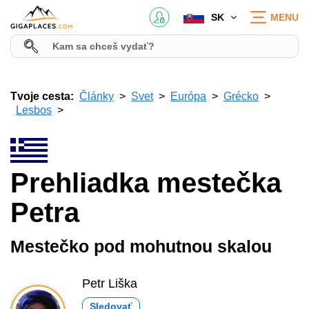
SK
MENU
Tvoje cesta:
Články
Svet
Európa
Grécko
Lesbos
Prehliadka mestečka
Petra
Mestečko pod mohutnou skalou
Petr Liška
Sledovať