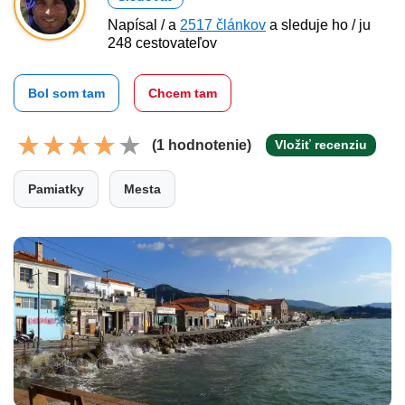
Napísal / a
2517 článkov
a sleduje ho / ju
248 cestovateľov
Bol som tam
Chcem tam
(1 hodnotenie)
Vložiť recenziu
Pamiatky
Mesta