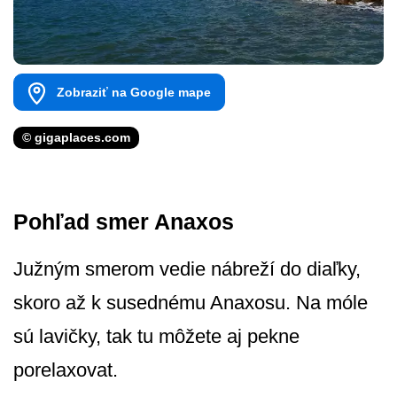
Zobraziť na Google mape
© gigaplaces.com
Pohľad smer Anaxos
Južným smerom vedie nábreží do diaľky,
skoro až k susednému Anaxosu. Na móle
sú lavičky, tak tu môžete aj pekne
porelaxovat.