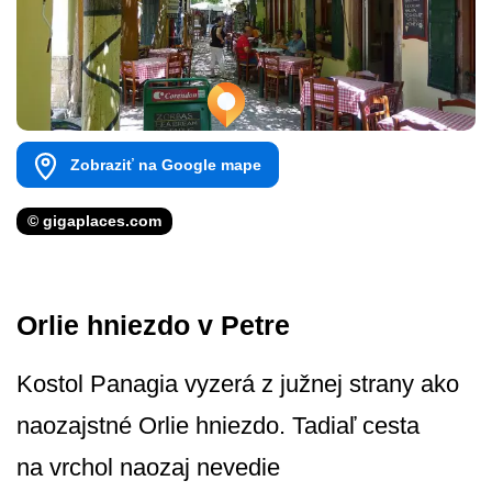
Zobraziť na Google mape
© gigaplaces.com
Orlie hniezdo v Petre
Kostol Panagia vyzerá z južnej strany ako
naozajstné Orlie hniezdo. Tadiaľ cesta
na vrchol naozaj nevedie