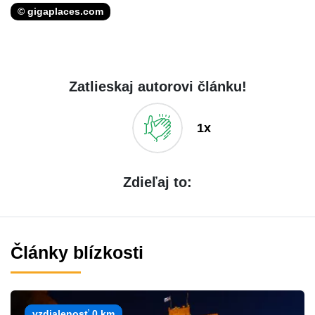
© gigaplaces.com
Zatlieskaj autorovi článku!
1x
Zdieľaj to:
Články blízkosti
vzdialenosť 0 km