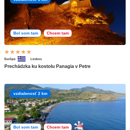
Bol som tam
Chcem tam
Európa
Lesbos
Prechádzka ku kostolu Panagia v Petre
vzdialenosť 2 km
Bol som tam
Chcem tam