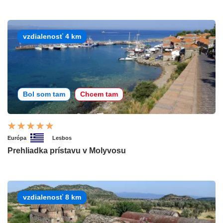
vzdialenosť 4 km
Bol som tam
Chcem tam
Európa
Lesbos
Prehliadka prístavu v Molyvosu
vzdialenosť 8 km