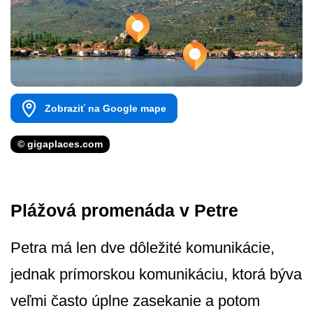
Zobraziť na Google mape
© gigaplaces.com
Plážová promenáda v Petre
Petra má len dve dôležité komunikácie,
jednak prímorskou komunikáciu, ktorá býva
veľmi často úplne zasekanie a potom