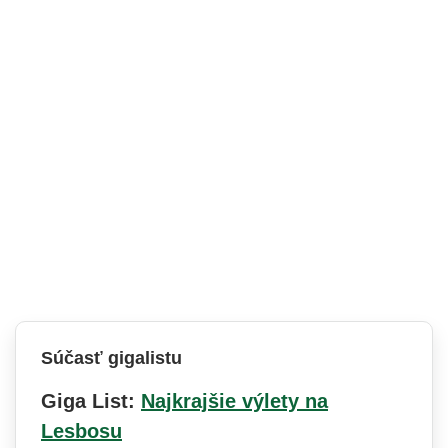
Súčasť gigalistu
Giga List:
Najkrajšie výlety na
Lesbosu