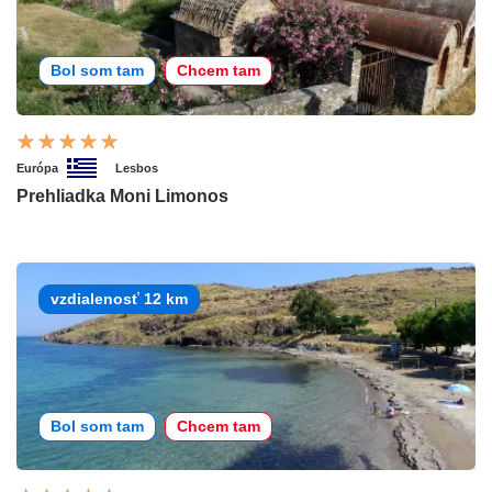
Bol som tam
Chcem tam
Európa
Lesbos
Prehliadka Moni Limonos
vzdialenosť 12 km
Bol som tam
Chcem tam