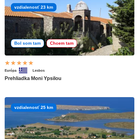
vzdialenosť 23 km
Bol som tam
Chcem tam
Európa
Lesbos
Prehliadka Moni Ypsilou
vzdialenosť 25 km