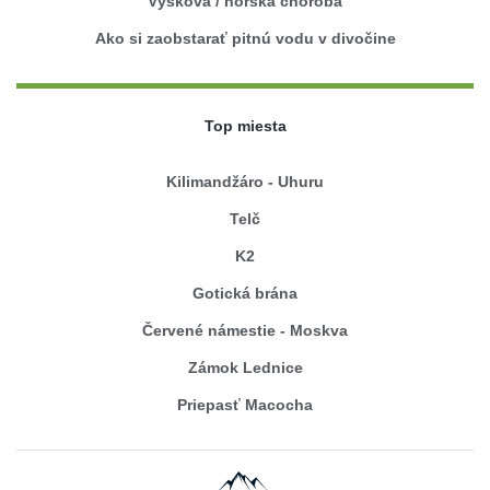
Výšková / horská choroba
Ako si zaobstarať pitnú vodu v divočine
Top miesta
Kilimandžáro - Uhuru
Telč
K2
Gotická brána
Červené námestie - Moskva
Zámok Lednice
Priepasť Macocha