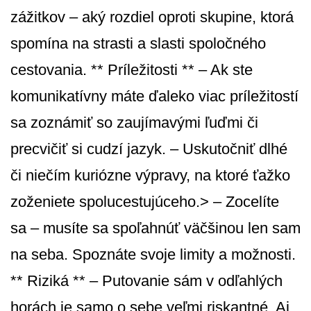
zážitkov – aký rozdiel oproti skupine, ktorá
spomína na strasti a slasti spoločného
cestovania. ** Príležitosti ** – Ak ste
komunikatívny máte ďaleko viac príležitostí
sa zoznámiť so zaujímavými ľuďmi či
precvičiť si cudzí jazyk. – Uskutočniť dlhé
či niečím kuriózne výpravy, na ktoré ťažko
zoženiete spolucestujúceho.> – Zocelíte
sa – musíte sa spoľahnúť väčšinou len sam
na seba. Spoznáte svoje limity a možnosti.
** Riziká ** – Putovanie sám v odľahlých
horách je samo o sebe veľmi riskantné. Aj