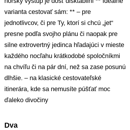
horský výstup je dosť disktabilní ** Ideálne
varianta cestovať sám: ** – pre
jednotlivcov, či pre Ty, ktorí si chcú „jet“
presne podľa svojho plánu či naopak pre
silne extrovertný jedinca hľadajúci v mieste
každého nocľahu krátkodobé spoločníkmi
na chvíľu či na pár dní, než sa zase posunú
dlhšie. – na klasické cestovateľské
itinerára, kde sa nemusíte púšťať moc
ďaleko divočiny
Dva