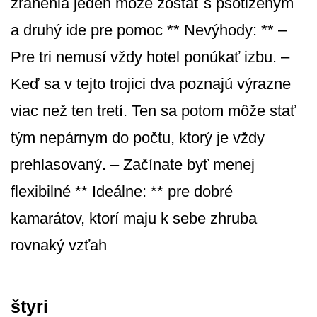
zranenia jeden môže zostať s psotiženým
a druhý ide pre pomoc ** Nevýhody: ** –
Pre tri nemusí vždy hotel ponúkať izbu. –
Keď sa v tejto trojici dva poznajú výrazne
viac než ten tretí. Ten sa potom môže stať
tým nepárnym do počtu, ktorý je vždy
prehlasovaný. – Začínate byť menej
flexibilné ** Ideálne: ** pre dobré
kamarátov, ktorí maju k sebe zhruba
rovnaký vzťah
štyri