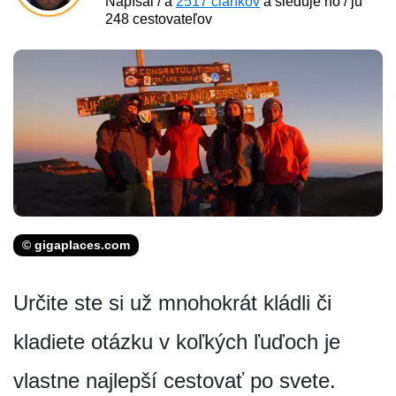
Napísal / a
2517 článkov
a sleduje ho / ju
248 cestovateľov
© gigaplaces.com
Určite ste si už mnohokrát kládli či
kladiete otázku v koľkých ľuďoch je
vlastne najlepší cestovať po svete.