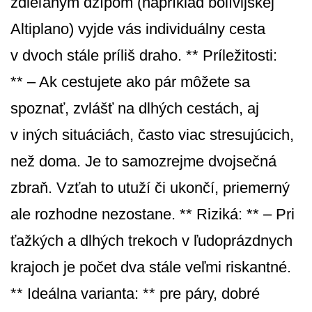
zdieľaným džípom (napríklad bolívijskej
Altiplano) vyjde vás individuálny cesta
v dvoch stále príliš draho. ** Príležitosti:
** – Ak cestujete ako pár môžete sa
spoznať, zvlášť na dlhých cestách, aj
v iných situáciách, často viac stresujúcich,
než doma. Je to samozrejme dvojsečná
zbraň. Vzťah to utuží či ukončí, priemerný
ale rozhodne nezostane. ** Riziká: ** – Pri
ťažkých a dlhých trekoch v ľudoprázdnych
krajoch je počet dva stále veľmi riskantné.
** Ideálna varianta: ** pre páry, dobré