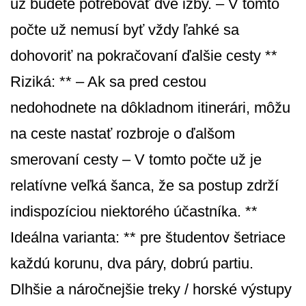
už budete potrebovať dve izby. – V tomto
počte už nemusí byť vždy ľahké sa
dohovoriť na pokračovaní ďalšie cesty **
Riziká: ** – Ak sa pred cestou
nedohodnete na dôkladnom itinerári, môžu
na ceste nastať rozbroje o ďalšom
smerovaní cesty – V tomto počte už je
relatívne veľká šanca, že sa postup zdrží
indispozíciou niektorého účastníka. **
Ideálna varianta: ** pre študentov šetriace
každú korunu, dva páry, dobrú partiu.
Dlhšie a náročnejšie treky / horské výstupy