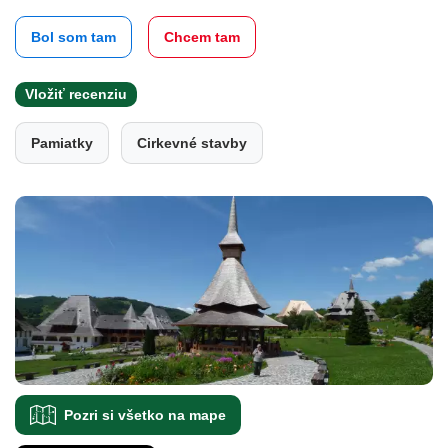
Bol som tam
Chcem tam
Vložiť recenziu
Pamiatky
Cirkevné stavby
Pozri si všetko na mape