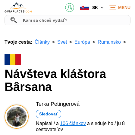
SK
MENU
Tvoje cesta:
Články
Svet
Európa
Rumunsko
Návšteva kláštora
Bârsana
Terka Petingerová
Sledovať
Napísal / a
106 článkov
a sleduje ho / ju 8
cestovateľov