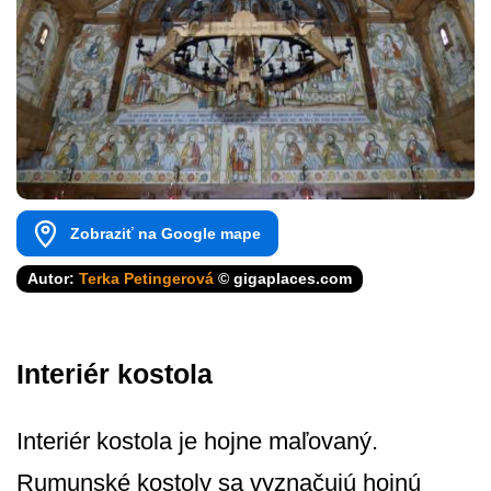
Zobraziť na Google mape
Autor:
Terka Petingerová
© gigaplaces.com
Interiér kostola
Interiér kostola je hojne maľovaný.
Rumunské kostoly sa vyznačujú hojnú