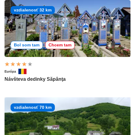
vzdialenosť 32 km
Bol som tam
Chcem tam
Európa
Návšteva dedinky Săpânţa
vzdialenosť 70 km