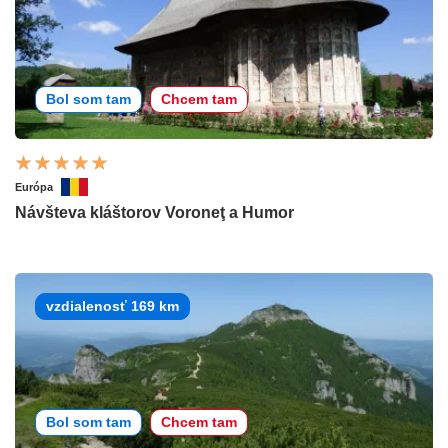
Bol som tam
Chcem tam
Európa
Návšteva kláštorov Voroneţ a Humor
vzdialenosť 169 km
Bol som tam
Chcem tam