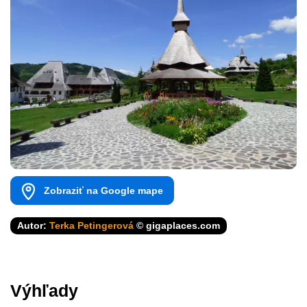
Zobraziť na Google mape
Autor:
Terka Petingerová
© gigaplaces.com
Výhľady