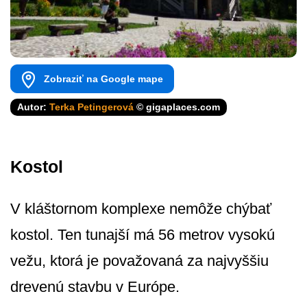
Zobraziť na Google mape
Autor:
Terka Petingerová
© gigaplaces.com
Kostol
V kláštornom komplexe nemôže chýbať
kostol. Ten tunajší má 56 metrov vysokú
vežu, ktorá je považovaná za najvyššiu
drevenú stavbu v Európe.