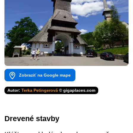
Zobraziť na Google mape
Autor:
Terka Petingerová
© gigaplaces.com
Drevené stavby