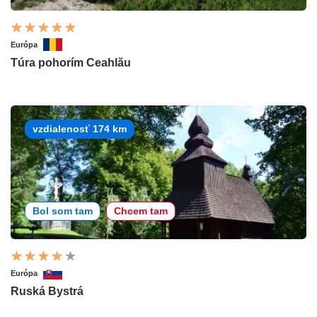
Európa
Túra pohorím Ceahlău
vzdialenosť 174 km
Bol som tam
Chcem tam
Európa
Ruská Bystrá