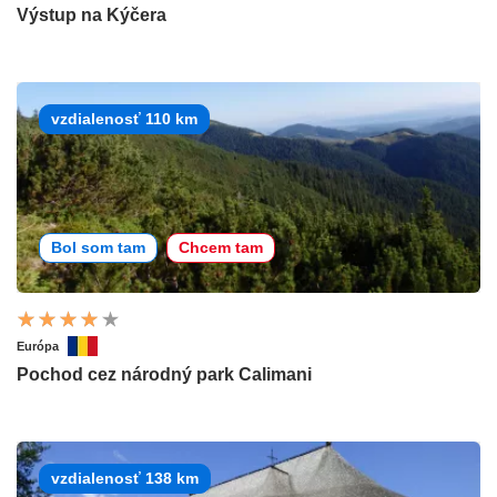
Výstup na Kýčera
vzdialenosť 110 km
Bol som tam
Chcem tam
Európa
Pochod cez národný park Calimani
vzdialenosť 138 km