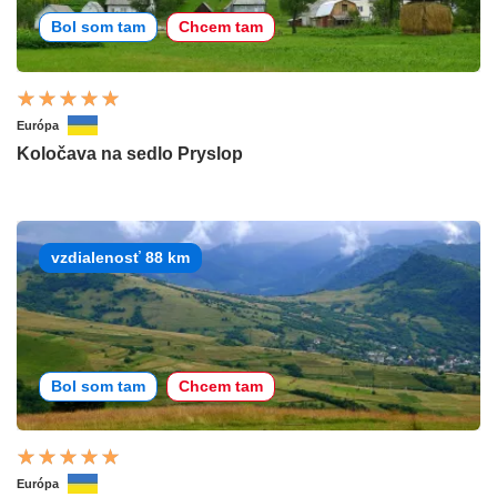
Bol som tam
Chcem tam
Európa
Koločava na sedlo Pryslop
vzdialenosť 88 km
Bol som tam
Chcem tam
Európa