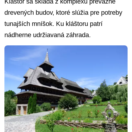
Kláštor sa skladá z komplexu prevažne
drevených budov, ktoré slúžia pre potreby
tunajších mníšok. Ku kláštoru patrí
nádherne udržiavaná záhrada.