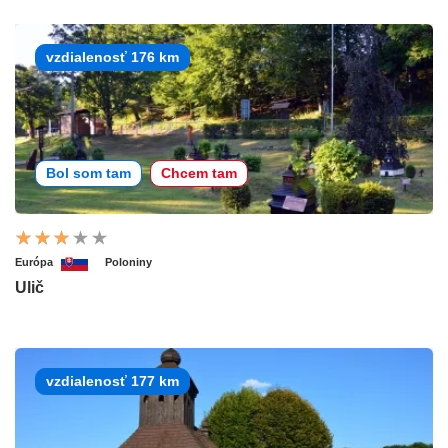
vzdialenosť 176 km
Bol som tam
Chcem tam
Európa
Poloniny
Ulič
vzdialenosť 177 km