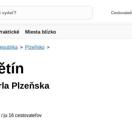
Cestovatel
raktické
Miesta blízko
republika
Plzeňsko
ětín
la Plzeňska
 / ju 16 cestovateľov