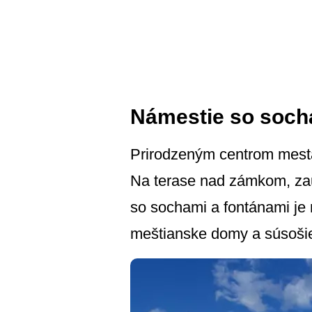
Námestie so soch
Prirodzeným centrom mest
Na terase nad zámkom, zau
so sochami a fontánami je m
meštianske domy a súsošie 