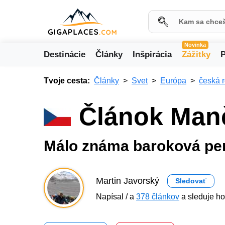
Novinka
Destinácie
Články
Inšpirácia
Zážitky
P
Tvoje cesta:
Články
Svet
Európa
česká 
Článok Man
Málo známa baroková per
Martin Javorský
Sledovať
Napísal / a
378 článkov
a sleduje ho