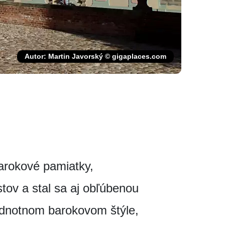
Autor: Martin Javorský © gigaplaces.com
arokové pamiatky,
istov a stal sa aj obľúbenou
jednotnom barokovom štýle,