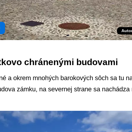
e
Auto
tkovo chránenými budovami
ené a okrem mnohých barokových sôch sa tu n
budova zámku, na severnej strane sa nachádza