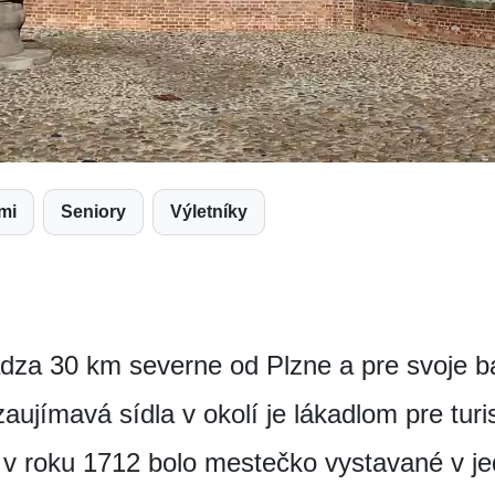
tmi
Seniory
Výletníky
za 30 km severne od Plzne a pre svoje b
 zaujímavá sídla v okolí je lákadlom pre tur
ri v roku 1712 bolo mestečko vystavané v 