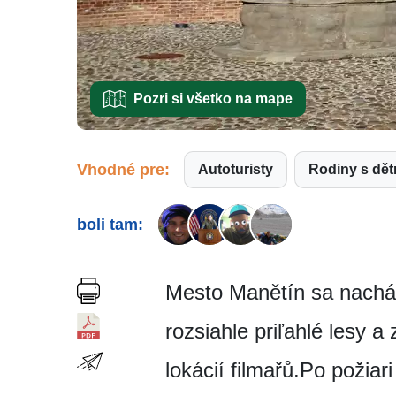
Pozri si všetko na mape
Vhodné pre:
Autoturisty
Rodiny s dě
boli tam:
Mesto Manětín sa nachád
rozsiahle priľahlé lesy a
lokácií filmařů.Po požia