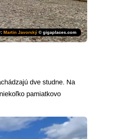
r:
Martin Javorský
© gigaplaces.com
achádzajú dve studne. Na
 niekoľko pamiatkovo