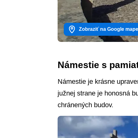
Zobraziť na Google map
Námestie s pamia
Námestie je krásne uprav
južnej strane je honosná 
chránených budov.