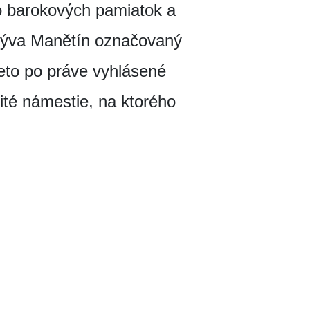
o barokových pamiatok a
býva Manětín označovaný
eto po práve vyhlásené
té námestie, na ktorého