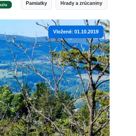
Pamiatky
Hrady a zrúcaniny
nziu
Vložené: 01.10.2019