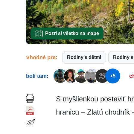
Pozri si všetko na mape
Vhodné pre:
Rodiny s dětmi
Rodiny 
boli tam:
c
+5
S myšlienkou postaviť hr
hranicu – Zlatú chodník 