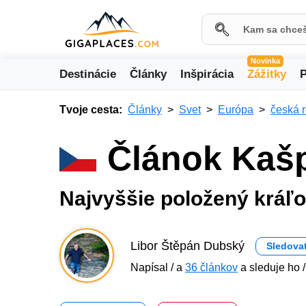
Novinka
Destinácie
Články
Inšpirácia
Zážitky
P
Tvoje cesta:
Články
Svet
Európa
česká 
Článok Kaš
Najvyššie položený kráľ
Libor Štěpán Dubský
Sledova
Napísal / a
36 článkov
a sleduje ho /