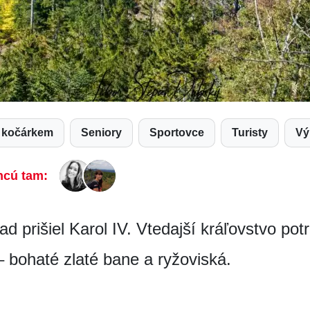
s kočárkem
Seniory
Sportovce
Turisty
V
hcú tam:
ad prišiel Karol IV. Vtedajší kráľovstvo po
– bohaté zlaté bane a ryžoviská.