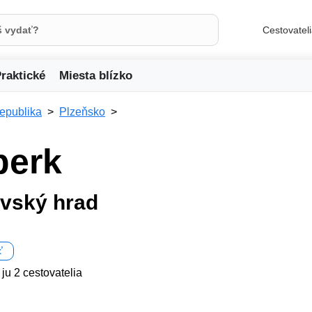
Cestovatel
raktické
Miesta blízko
republika
Plzeňsko
perk
ovský hrad
ť
 ju 2 cestovatelia