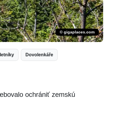
© gigaplaces.com
ýletníky
Dovolenkáře
trebovalo ochrániť zemskú