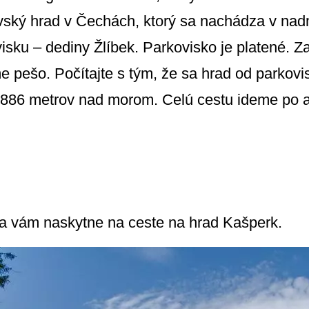
ovský hrad v Čechách, ktorý sa nachádza v nad
ku – dediny Žlíbek. Parkovisko je platené. Za 
e pešo. Počítajte s tým, že sa hrad od parkovi
886 metrov nad morom. Celú cestu ideme po asf
 sa vám naskytne na ceste na hrad Kašperk.