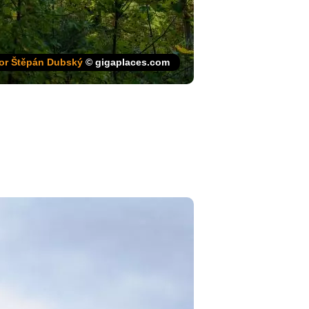
or Štěpán Dubský
© gigaplaces.com