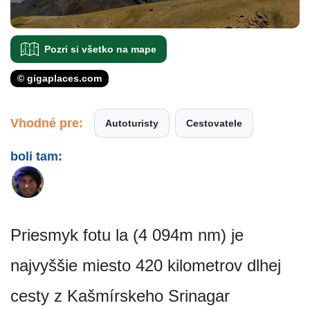
Pozri si všetko na mape
© gigaplaces.com
Vhodné pre:
Autoturisty
Cestovatele
boli tam:
Priesmyk fotu la (4 094m nm) je
najvyššie miesto 420 kilometrov dlhej
cesty z Kašmírskeho Srinagar