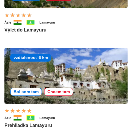
Ázie
Lamayuru
Výlet do Lamayuru
vzdialenosť 6 km
Bol som tam
Chcem tam
Ázie
Lamayuru
Prehliadka Lamayuru