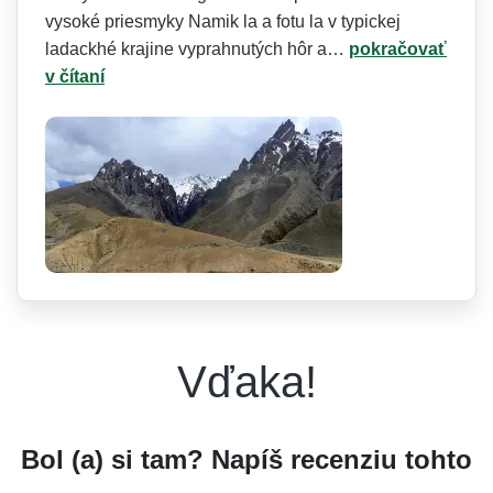
vysoké priesmyky Namik la a fotu la v typickej
ladackhé krajine vyprahnutých hôr a…
pokračovať
v čítaní
Vďaka!
Bol (a) si tam? Napíš recenziu tohto