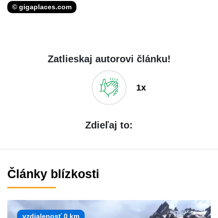
© gigaplaces.com
Zatlieskaj autorovi článku!
1x
Zdieľaj to:
Články blízkosti
vzdialenosť 0 km