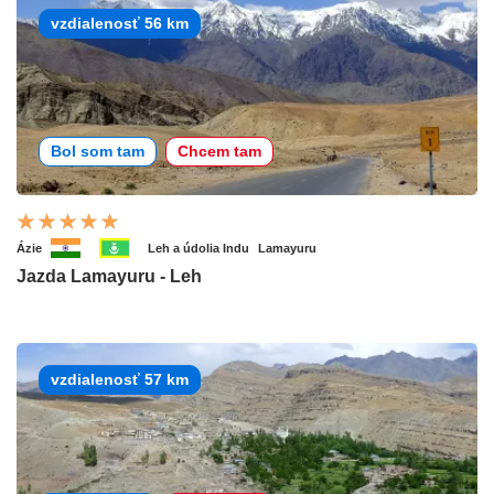
vzdialenosť 56 km
Bol som tam
Chcem tam
Ázie
Leh a údolia Indu
Lamayuru
Jazda Lamayuru - Leh
vzdialenosť 57 km