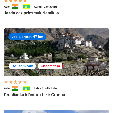
Ázie
Kargil
Lamayuru
Jazda cez priesmyk Namik la
vzdialenosť 47 km
Bol som tam
Chcem tam
Ázie
Leh a údolia Indu
Prehliadka kláštoru Likir Gompa