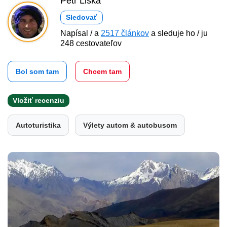
Petr Liška
Sledovať
Napísal / a
2517 článkov
a sleduje ho / ju
248 cestovateľov
Bol som tam
Chcem tam
Vložiť recenziu
Autoturistika
Výlety autom & autobusom