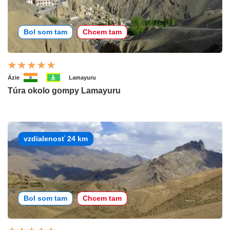
Bol som tam
Chcem tam
Ázie
Lamayuru
Túra okolo gompy Lamayuru
vzdialenosť 24 km
Bol som tam
Chcem tam