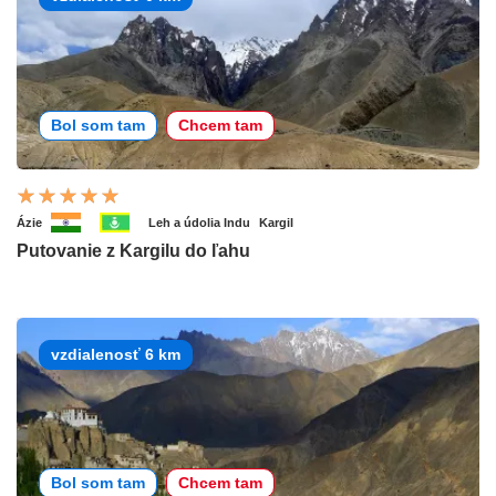
Bol som tam
Chcem tam
Ázie
Leh a údolia Indu
Kargil
Putovanie z Kargilu do ľahu
vzdialenosť 6 km
Bol som tam
Chcem tam