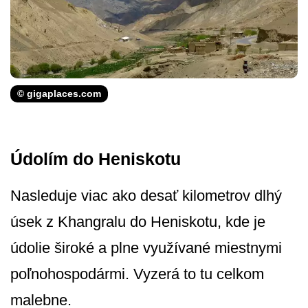
© gigaplaces.com
Údolím do Heniskotu
Nasleduje viac ako desať kilometrov dlhý
úsek z Khangralu do Heniskotu, kde je
údolie široké a plne využívané miestnymi
poľnohospodármi. Vyzerá to tu celkom
malebne.