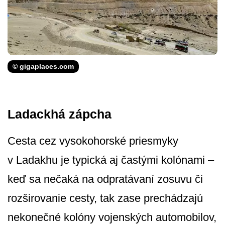
© gigaplaces.com
Ladackhá zápcha
Cesta cez vysokohorské priesmyky
v Ladakhu je typická aj častými kolónami –
keď sa nečaká na odpratávaní zosuvu či
rozširovanie cesty, tak zase prechádzajú
nekonečné kolóny vojenských automobilov,