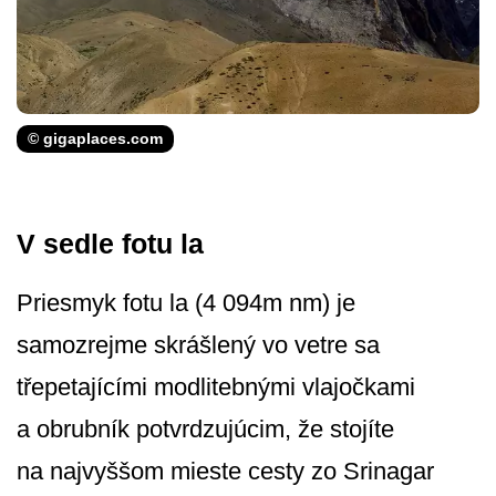
© gigaplaces.com
V sedle fotu la
Priesmyk fotu la (4 094m nm) je
samozrejme skrášlený vo vetre sa
třepetajícími modlitebnými vlajočkami
a obrubník potvrdzujúcim, že stojíte
na najvyššom mieste cesty zo Srinagar