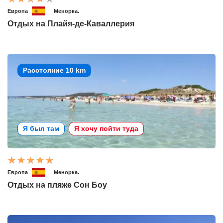
Европа
Менорка.
Отдых на Плайя-де-Каваллерия
Расстояние 10 km
Я был там
Я хочу пойти туда
Европа
Менорка.
Отдых на пляже Сон Боу