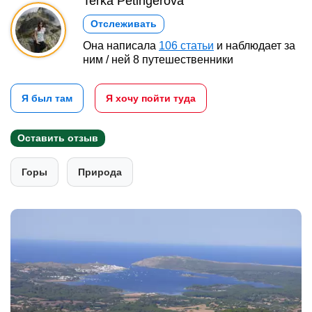
Terka Petingerová
Отслеживать
Она написала
106 статьи
и наблюдает за
ним / ней 8 путешественники
Я был там
Я хочу пойти туда
Оставить отзыв
Горы
Природа