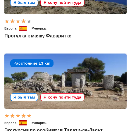
Я был там
Я хочу пойти туда
Европа
Менорка.
Прогулка к маяку Фавариткс
Расстояние 13 km
Я был там
Я хочу пойти туда
Европа
Менорка.
Экскурсия по особняку в Талати-де-Дальт