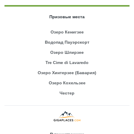
Призовые места
Озеро Кенигзее
Водопад Пауэрскорт
Озеро Шлирзее
Tre Cime di Lavaredo
Озеро Хинтерзее (Бавария)
Озеро Кохельзее
Честер