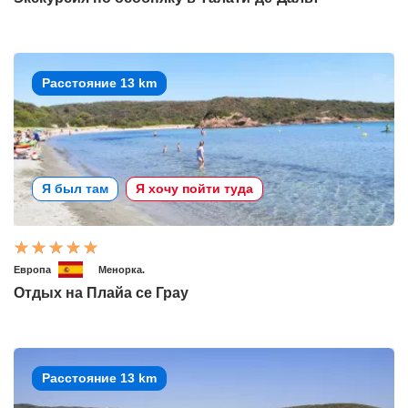
Расстояние 13 km
Я был там
Я хочу пойти туда
Европа
Менорка.
Отдых на Плайа се Грау
Расстояние 13 km