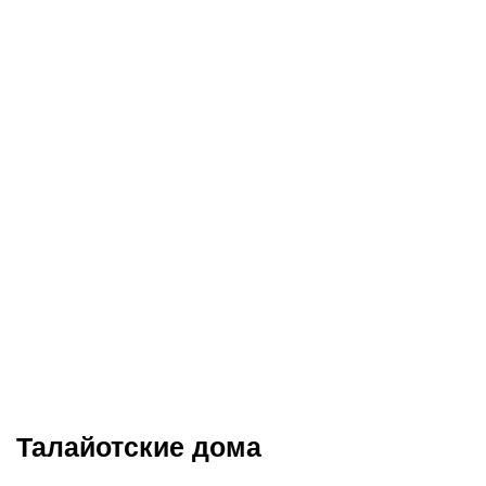
Талайотские дома