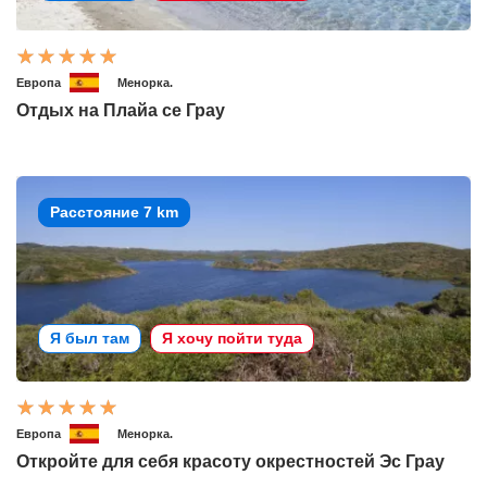
Европа
Менорка.
Отдых на Плайа се Грау
Расстояние 7 km
Я был там
Я хочу пойти туда
Европа
Менорка.
Откройте для себя красоту окрестностей Эс Грау