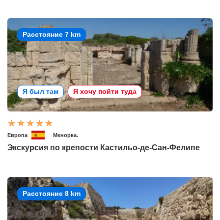
Расстояние 7 km
Я был там
Я хочу пойти туда
Европа
Менорка.
Экскурсия по крепости Кастильо-де-Сан-Фелипе
Расстояние 8 km