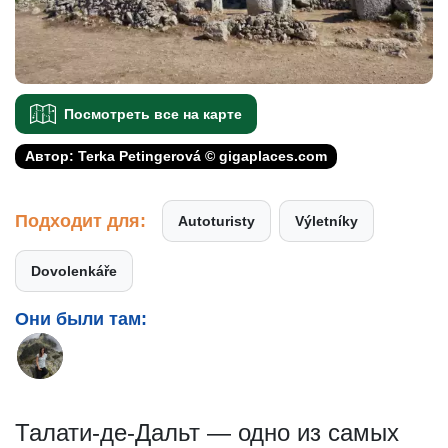
Посмотреть все на карте
Автор: Terka Petingerová © gigaplaces.com
Подходит для:
Autoturisty
Výletníky
Dovolenkáře
Они были там:
Талати-де-Дальт — одно из самых