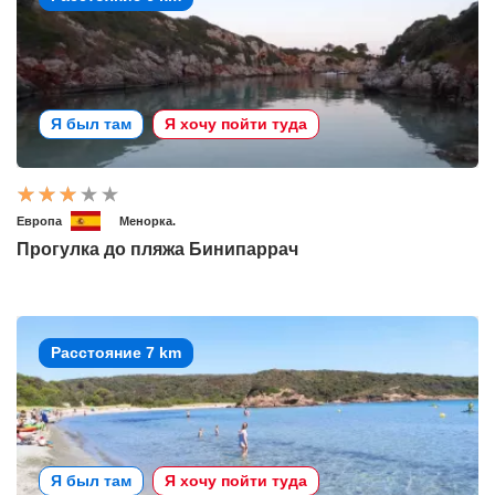
Я был там
Я хочу пойти туда
Европа
Менорка.
Прогулка до пляжа Бинипаррач
Расстояние 7 km
Я был там
Я хочу пойти туда