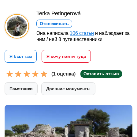
Terka Petingerová
Отслеживать
Она написала
106 статьи
и наблюдает за
ним / ней 8 путешественники
Я был там
Я хочу пойти туда
(1 оценка)
Оставить отзыв
Памятники
Древние монументы