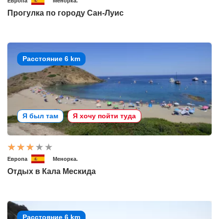
Европа
Менорка.
Прогулка по городу Сан-Луис
Расстояние 6 km
Я был там
Я хочу пойти туда
Европа
Менорка.
Отдых в Кала Мескида
Расстояние 6 km