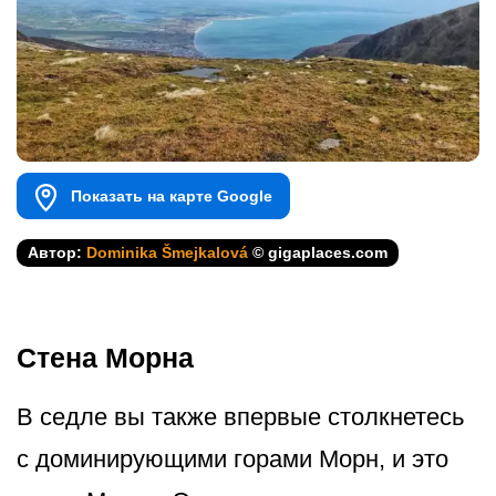
Показать на карте Google
Автор:
Dominika Šmejkalová
© gigaplaces.com
Стена Морна
В седле вы также впервые столкнетесь
с доминирующими горами Морн, и это