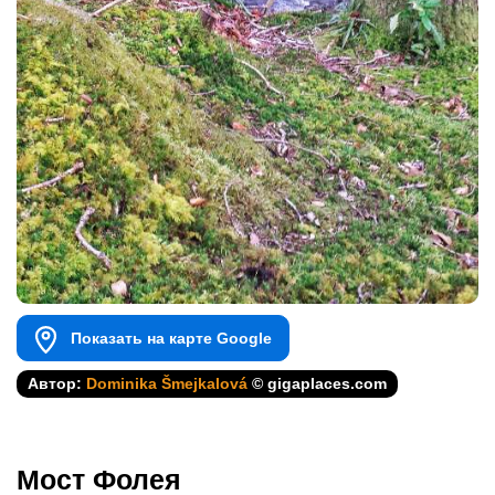
Показать на карте Google
Автор:
Dominika Šmejkalová
© gigaplaces.com
Мост Фолея