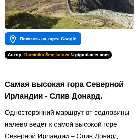
Показать на карте Google
Автор:
Dominika Šmejkalová
© gigaplaces.com
Самая высокая гора Северной
Ирландии - Слив Донард.
Односторонний маршрут от седловины
налево ведет к самой высокой горе
Северной Ирландии – Слив Донард