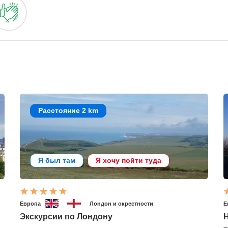
Расстояние 2 km
Я был там
Я хочу пойти туда
Европа
Лондон и окрестности
Е
Экскурсии по Лондону