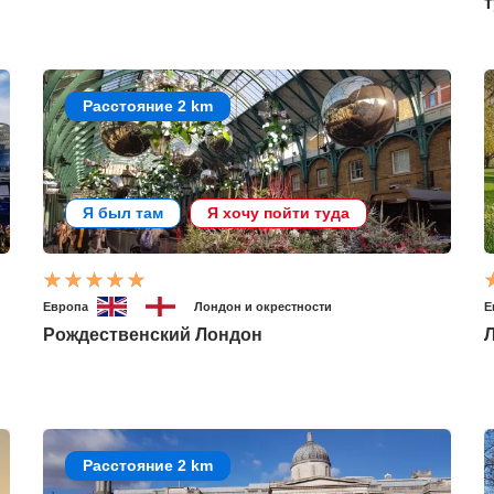
Расстояние 2 km
Я был там
Я хочу пойти туда
Европа
Лондон и окрестности
Е
Рождественский Лондон
Расстояние 2 km