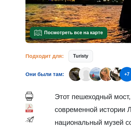
Посмотреть все на карте
Подходит для:
Turisty
Они были там:
+7
Этот пешеходный мост,
современной истории Л
национальный музей со