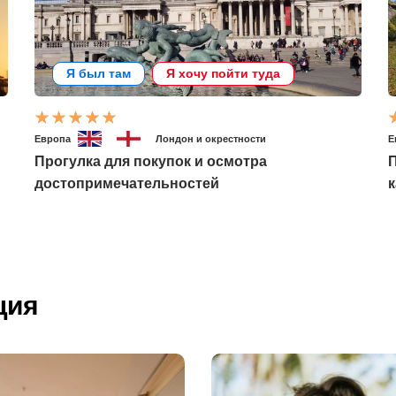
Я был там
Я хочу пойти туда
Европа
Лондон и окрестности
Е
Прогулка для покупок и осмотра
П
достопримечательностей
к
ция