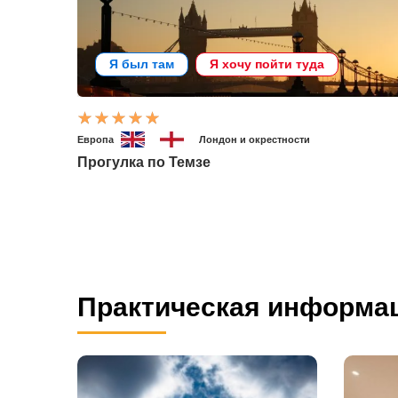
Я был там
Я хочу пойти туда
Европа
Лондон и окрестности
Прогулка по Темзе
Практическая информа