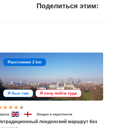
Поделиться этим:
Расстояние 2 km
Я был там
Я хочу пойти туда
вропа
Лондон и окрестности
Нетрадиционный лондонский маршрут без