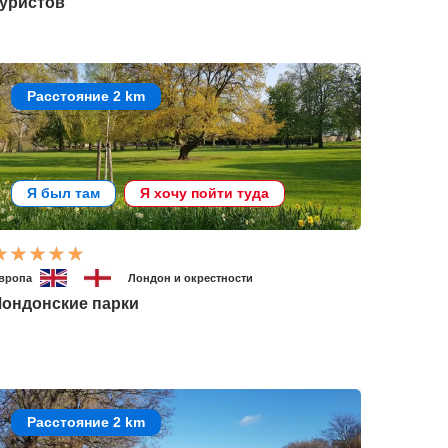
туристов
Расстояние 2 km
Я был там
Я хочу пойти туда
вропа
Лондон и окрестности
Лондонские парки
Расстояние 2 km