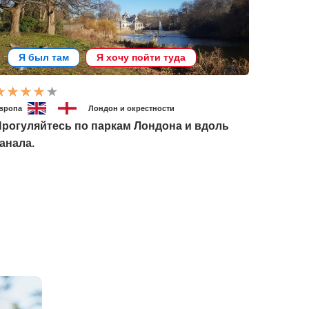
Я был там
Я хочу пойти туда
вропа
Лондон и окрестности
рогуляйтесь по паркам Лондона и вдоль
анала.