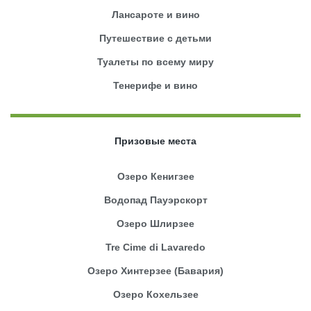
Лансароте и вино
Путешествие с детьми
Туалеты по всему миру
Тенерифе и вино
Призовые места
Озеро Кенигзее
Водопад Пауэрскорт
Озеро Шлирзее
Tre Cime di Lavaredo
Озеро Хинтерзее (Бавария)
Озеро Кохельзее