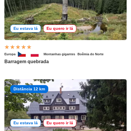
Eu estava lá
Eu quero ir lá
Europa
Montanhas gigantes
Boêmia do Norte
Barragem quebrada
Distância 12 km
Eu estava lá
Eu quero ir lá