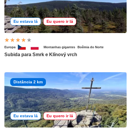
Eu estava lá
Eu quero ir lá
Europa
Montanhas gigantes
Boêmia do Norte
Subida para Smrk e Klínový vrch
Distância 2 km
Eu estava lá
Eu quero ir lá