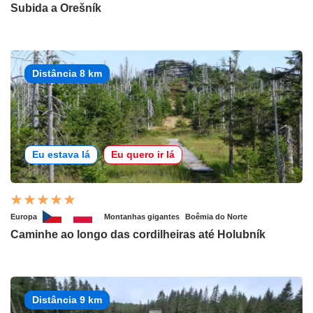
Subida a Orešník
Distância 8 km
Eu estava lá
Eu quero ir lá
Europa
Montanhas gigantes
Boêmia do Norte
Caminhe ao longo das cordilheiras até Holubník
Distância 9 km