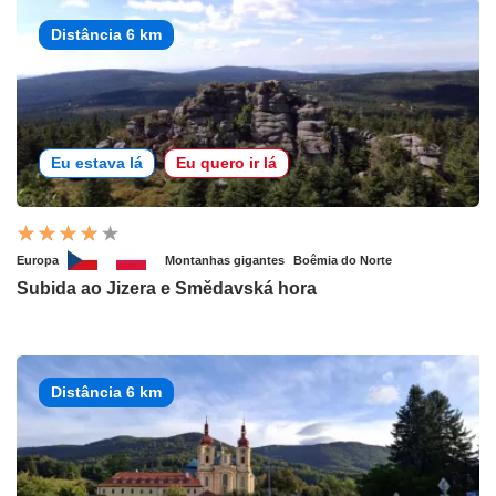
Distância 6 km
Eu estava lá
Eu quero ir lá
Europa
Montanhas gigantes
Boêmia do Norte
Subida ao Jizera e Smědavská hora
Distância 6 km