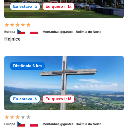
Eu estava lá
Eu quero ir lá
Europa
Montanhas gigantes
Boêmia do Norte
Hejnice
Distância 6 km
Eu estava lá
Eu quero ir lá
Europa
Montanhas gigantes
Boêmia do Norte