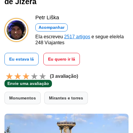
de Jizera
Petr Liška
Acompanhar
Ela escreveu
2517 artigos
e segue ele/ela
248 Viajantes
Eu estava lá
Eu quero ir lá
(3 avaliação)
Envie uma avaliação
Monumentos
Mirantes e torres