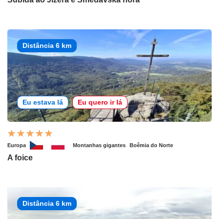
Distância 6 km
Eu estava lá
Eu quero ir lá
Europa
Montanhas gigantes
Boêmia do Norte
A foice
Distância 6 km