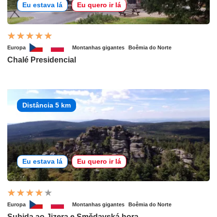
Eu estava lá
Eu quero ir lá
Europa
Montanhas gigantes
Boêmia do Norte
Chalé Presidencial
Distância 5 km
Eu estava lá
Eu quero ir lá
Europa
Montanhas gigantes
Boêmia do Norte
Subida ao Jizera e Smědavská hora