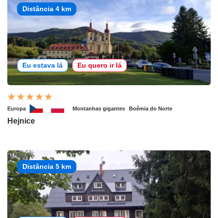
Distância 4 km
Eu estava lá
Eu quero ir lá
Europa
Montanhas gigantes
Boêmia do Norte
Hejnice
Distância 5 km