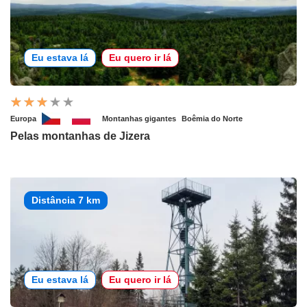
Eu estava lá
Eu quero ir lá
Europa
Montanhas gigantes
Boêmia do Norte
Pelas montanhas de Jizera
Distância 7 km
Eu estava lá
Eu quero ir lá