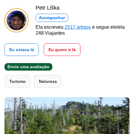
Petr Liška
Acompanhar
Ela escreveu
2517 artigos
e segue ele/ela
248 Viajantes
Eu estava lá
Eu quero ir lá
Envie uma avaliação
Turismo
Natureza