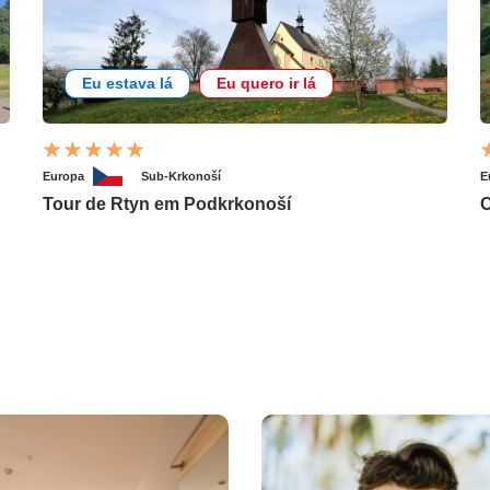
Eu estava lá
Eu quero ir lá
Europa
Sub-Krkonoší
E
Tour de Rtyn em Podkrkonoší
C