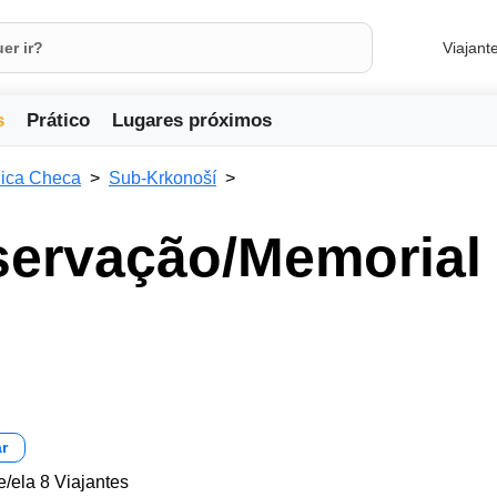
Viajant
s
Prático
Lugares próximos
ica Checa
Sub-Krkonoší
servação/Memorial
r
e/ela 8 Viajantes