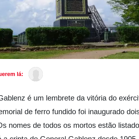
uerem lá:
ablenz é um lembrete da vitória do exérci
orial de ferro fundido foi inaugurado doi
Os nomes de todos os mortos estão lista
é a cripta do General Gablenz desde 190