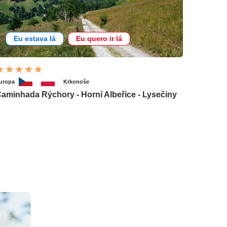
Eu estava lá
Eu quero ir lá
uropa
Krkonoše
aminhada Rýchory - Horní Albeřice - Lysečiny