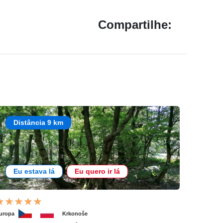
Compartilhe:
Distância 9 km
Eu estava lá
Eu quero ir lá
uropa
Krkonoše