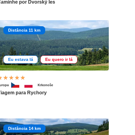
aminhe por Dvorský les
Distância 11 km
Eu estava lá
Eu quero ir lá
uropa
Krkonoše
iagem para Rychory
Distância 14 km