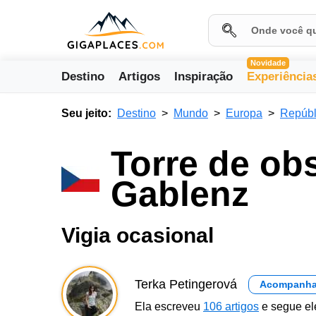
Novidade
Destino
Artigos
Inspiração
Experiência
Seu jeito:
Destino
Mundo
Europa
Repúbl
Torre de ob
Gablenz
Vigia ocasional
Terka Petingerová
Acompanha
Ela escreveu
106 artigos
e segue el