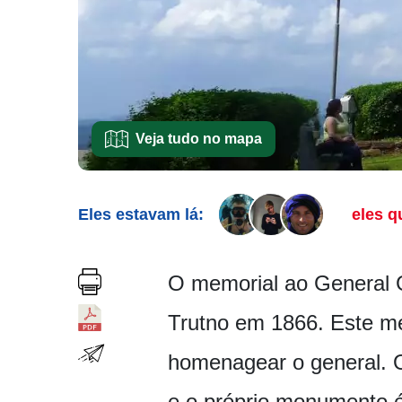
Veja tudo no mapa
Eles estavam lá:
eles q
O memorial ao General G
Trutno em 1866. Este mem
homenagear o general. 
e o próprio monumento 