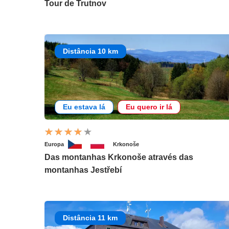
Tour de Trutnov
Distância 10 km
Eu estava lá
Eu quero ir lá
Europa
Krkonoše
Das montanhas Krkonoše através das
montanhas Jestřebí
Distância 11 km