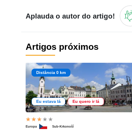
Aplauda o autor do artigo!
Artigos próximos
Distância 0 km
Eu estava lá
Eu quero ir lá
Europa
Sub-Krkonoší