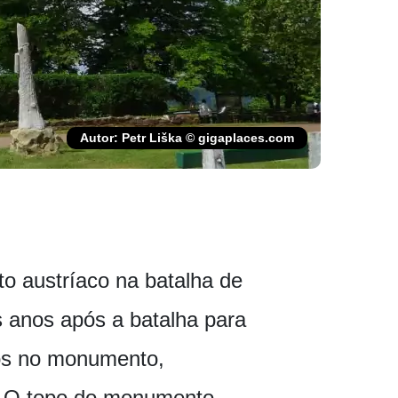
Autor: Petr Liška © gigaplaces.com
to austríaco na batalha de
s anos após a batalha para
dos no monumento,
5. O topo do monumento