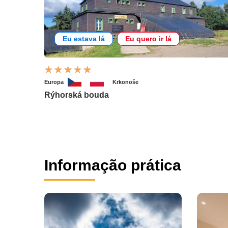
Eu estava lá
Eu quero ir lá
Europa
Krkonoše
Rýhorská bouda
Informação prática