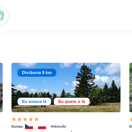
Distância 9 km
Eu estava lá
Eu quero ir lá
Europa
Krkonoše
E