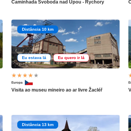
Caminhada Svoboda nad Úpou - Rychory
C
Distância 10 km
Eu estava lá
Eu quero ir lá
Europa
E
Visita ao museu mineiro ao ar livre Žacléř
V
Distância 13 km