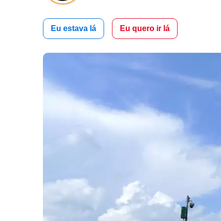
Eu estava lá
Eu quero ir lá