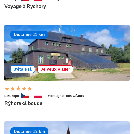
Voyage à Rychory
Distance 11 km
J'étais là
Je veux y aller
L'Europe
Montagnes des Géants
Rýhorská bouda
Distance 13 km