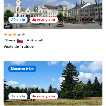
J'étais là
Je veux y aller
L'Europe
Podkrkonoší
Visite de Trutnov
Distance 9 km
J'étais là
Je veux y aller