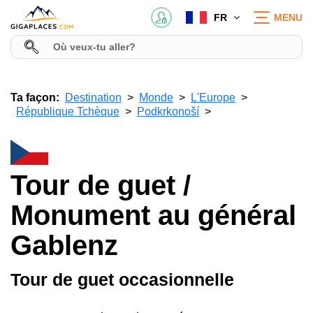
FR
MENU
Ta façon:
Destination
Monde
L'Europe
République Tchèque
Podkrkonoší
Tour de guet /
Monument au général
Gablenz
Tour de guet occasionnelle