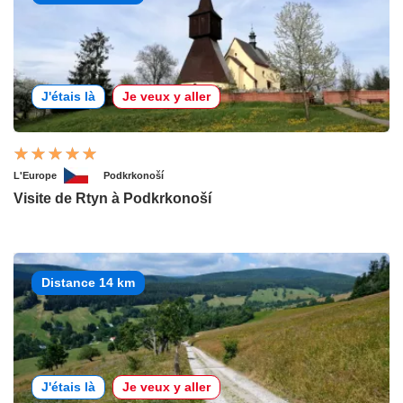
J'étais là
Je veux y aller
L'Europe
Podkrkonoší
Visite de Rtyn à Podkrkonoší
Distance 14 km
J'étais là
Je veux y aller