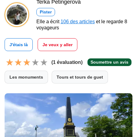
Terka Petingerová
Pister
Elle a écrit
106 des articles
et le regarde 8
voyageurs
J'étais là
Je veux y aller
(1 évaluation)
Soumettre un avis
Les monuments
Tours et tours de guet