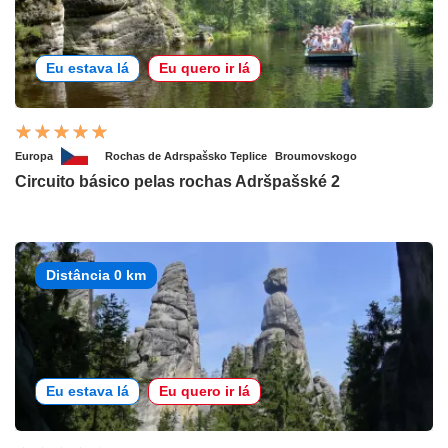
Eu estava lá
Eu quero ir lá
Europa
Rochas de Adrspašsko Teplice
Broumovskogo
Circuito básico pelas rochas Adršpašské 2
Distância 0 km
Eu estava lá
Eu quero ir lá