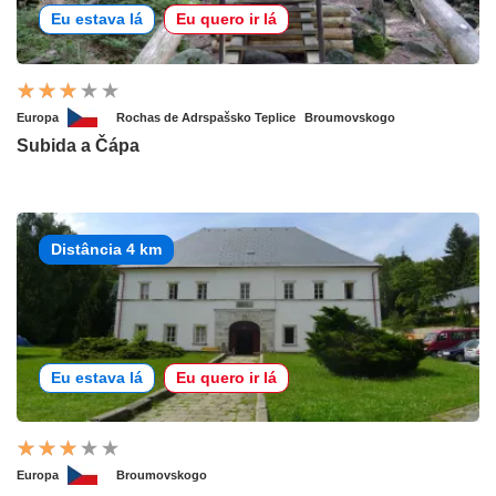
Eu estava lá
Eu quero ir lá
Europa
Rochas de Adrspašsko Teplice
Broumovskogo
Subida a Čápa
Distância 4 km
Eu estava lá
Eu quero ir lá
Europa
Broumovskogo