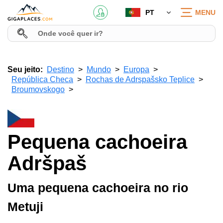
PT
MENU
Seu jeito:
Destino
Mundo
Europa
República Checa
Rochas de Adrspašsko Teplice
Broumovskogo
Pequena cachoeira
Adršpaš
Uma pequena cachoeira no rio
Metuji