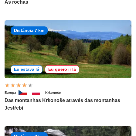
As rochas
Distância 7 km
Eu estava lá
Eu quero ir lá
Europa
Krkonoše
Das montanhas Krkonoše através das montanhas
Jestřebí