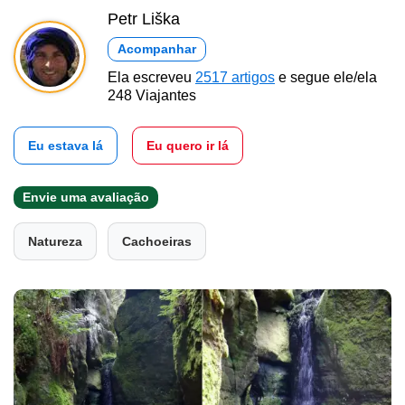
Petr Liška
Acompanhar
Ela escreveu
2517 artigos
e segue ele/ela
248 Viajantes
Eu estava lá
Eu quero ir lá
Envie uma avaliação
Natureza
Cachoeiras