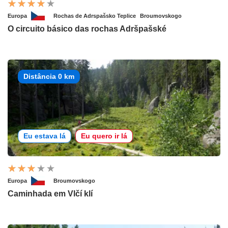
Europa
Rochas de Adrspašsko Teplice
Broumovskogo
O circuito básico das rochas Adršpašské
Distância 0 km
Eu estava lá
Eu quero ir lá
Europa
Broumovskogo
Caminhada em Vlčí klí