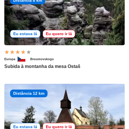
Distância 8 km
Eu estava lá
Eu quero ir lá
Europa
Broumovskogo
Subida à montanha da mesa Ostaš
Distância 12 km
Eu estava lá
Eu quero ir lá