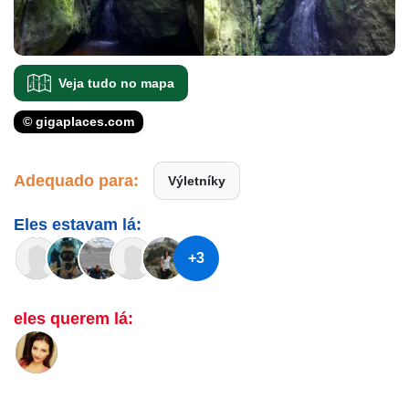
Veja tudo no mapa
© gigaplaces.com
Adequado para:
Výletníky
Eles estavam lá:
+3
eles querem lá: