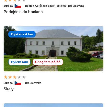
Europa
Region Adršpach Skały Teplickie
Broumovsko
Podejście do bociana
Dystans 4 km
Byłem tam
Chcę tam pójść
Europa
Broumovsko
Skały