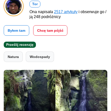
Tor
Ona napisała
2517 artykuły
i obserwuje go /
ją 248 podróżnicy
Byłem tam
Chcę tam pójść
Prześlij recenzję
Natura
Wodospady