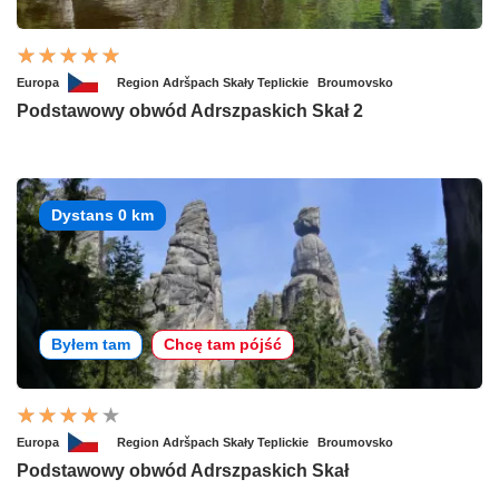
Europa
Region Adršpach Skały Teplickie
Broumovsko
Podstawowy obwód Adrszpaskich Skał 2
Dystans 0 km
Byłem tam
Chcę tam pójść
Europa
Region Adršpach Skały Teplickie
Broumovsko
Podstawowy obwód Adrszpaskich Skał