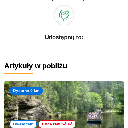
Udostępnij to:
Artykuły w pobliżu
Dystans 0 km
Byłem tam
Chcę tam pójść