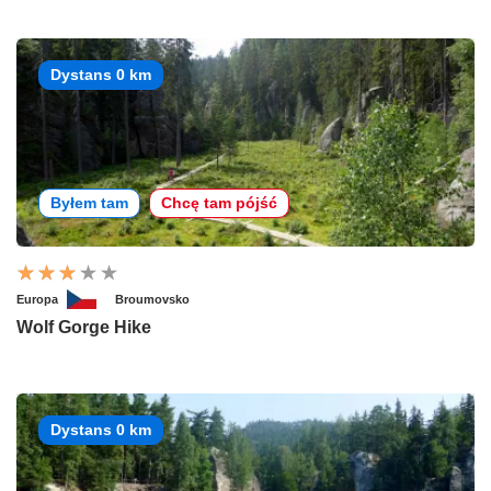
Dystans 0 km
Byłem tam
Chcę tam pójść
Europa
Broumovsko
Wolf Gorge Hike
Dystans 0 km