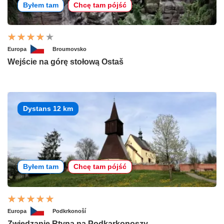
Byłem tam
Chcę tam pójść
Europa
Broumovsko
Wejście na górę stołową Ostaš
Dystans 12 km
Byłem tam
Chcę tam pójść
Europa
Podkrkonoší
Zwiedzanie Rtyna na Podkarkonoszy