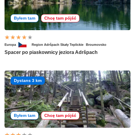
Byłem tam
Chcę tam pójść
Europa
Region Adršpach Skały Teplickie
Broumovsko
Spacer po piaskownicy jeziora Adršpach
Dystans 3 km
Byłem tam
Chcę tam pójść