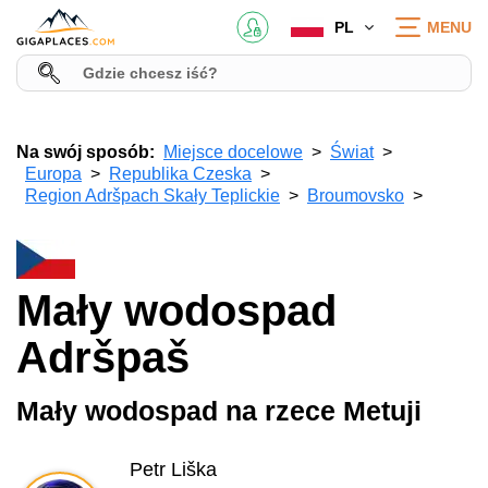
PL
MENU
Na swój sposób:
Miejsce docelowe
Świat
Europa
Republika Czeska
Region Adršpach Skały Teplickie
Broumovsko
Mały wodospad
Adršpaš
Mały wodospad na rzece Metuji
Petr Liška