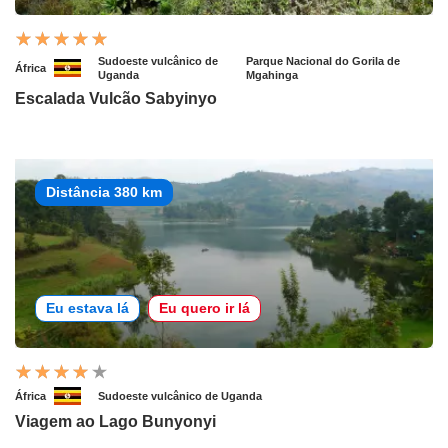
Sudoeste vulcânico de
Parque Nacional do Gorila de
África
Uganda
Mgahinga
Escalada Vulcão Sabyinyo
Distância 380 km
Eu estava lá
Eu quero ir lá
África
Sudoeste vulcânico de Uganda
Viagem ao Lago Bunyonyi