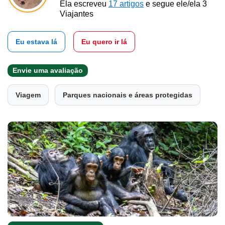
Ela escreveu
17 artigos
e segue ele/ela 3
Viajantes
Eu estava lá
Eu quero ir lá
Envie uma avaliação
Viagem
Parques nacionais e áreas protegidas