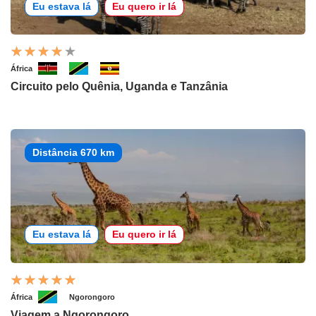
Eu estava lá
Eu quero ir lá
África
Circuito pelo Quênia, Uganda e Tanzânia
Distância 670 km
Eu estava lá
Eu quero ir lá
África
Ngorongoro
Viagem a Ngorongoro