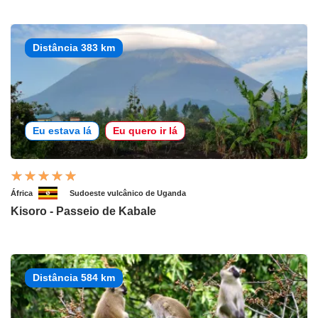
Distância 383 km
Eu estava lá
Eu quero ir lá
África
Sudoeste vulcânico de Uganda
Kisoro - Passeio de Kabale
Distância 584 km