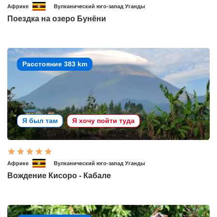
Африке
Вулканический юго-запад Уганды
Поездка на озеро Бунёни
Расстояние 383 km
Я был там
Я хочу пойти туда
Африке
Вулканический юго-запад Уганды
Вождение Кисоро - Кабале