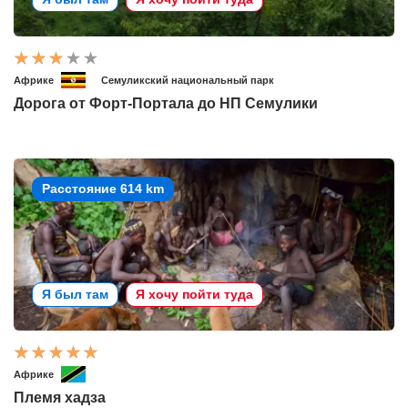
Африке
Семуликский национальный парк
Дорога от Форт-Портала до НП Семулики
Расстояние 614 km
Я был там
Я хочу пойти туда
Африке
Племя хадза