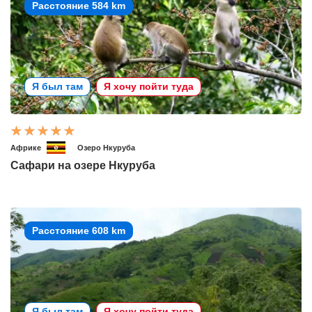
Расстояние 584 km
Я был там
Я хочу пойти туда
Африке
Озеро Нкуруба
Сафари на озере Нкуруба
Расстояние 608 km
Я был там
Я хочу пойти туда