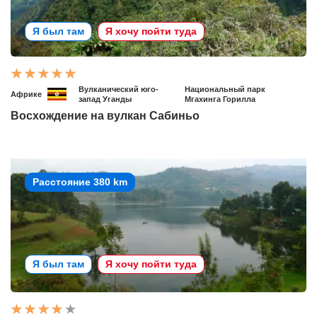
Я был там
Я хочу пойти туда
Вулканический юго-
Национальный парк
Африке
запад Уганды
Мгахинга Горилла
Восхождение на вулкан Сабиньо
Расстояние 380 km
Я был там
Я хочу пойти туда