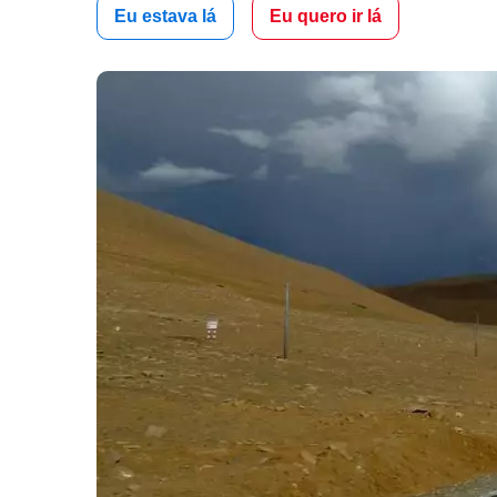
Eu estava lá
Eu quero ir lá