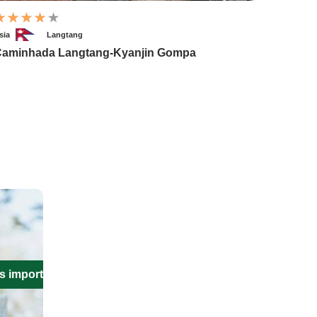
sia
Langtang
aminhada Langtang-Kyanjin Gompa
s importantes