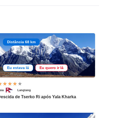
Distância 68 km
Eu estava lá
Eu quero ir lá
sia
Langtang
escida de Tserko Ri após Yala Kharka