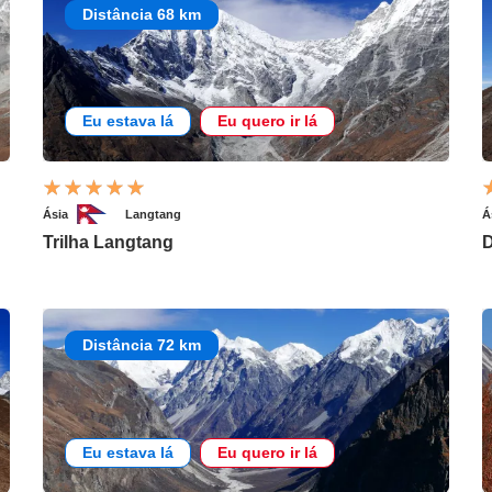
Distância 68 km
Eu estava lá
Eu quero ir lá
Ásia
Langtang
Á
Trilha Langtang
D
Distância 72 km
Eu estava lá
Eu quero ir lá