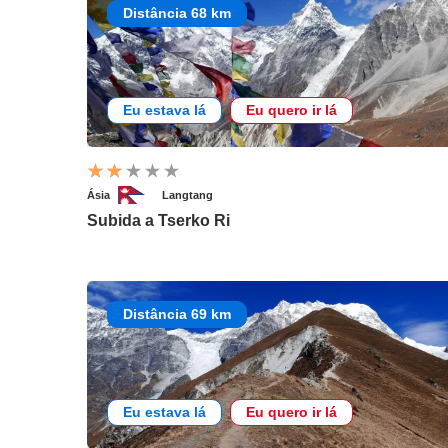
Distância 68 km
Eu estava lá
Eu quero ir lá
Ásia
Langtang
Subida a Tserko Ri
Distância 69 km
Eu estava lá
Eu quero ir lá