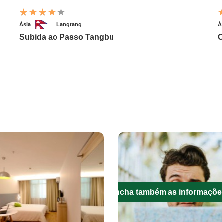
Ásia
Langtang
Á
Subida ao Passo Tangbu
C
Preencha também as informaçõe