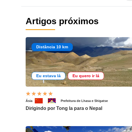
Artigos próximos
Distância 10 km
Eu estava lá
Eu quero ir lá
Ásia
Prefeitura de Lhasa e Shigatse
Dirigindo por Tong la para o Nepal