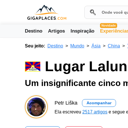
Novidade
Destino
Artigos
Inspiração
Experiência
Seu jeito:
Destino
Mundo
Ásia
China
Lugar Lalun
Um insignificante cinco m
Petr Liška
Acompanhar
Ela escreveu
2517 artigos
e segue e