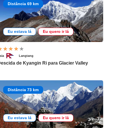
Distância 69 km
Eu estava lá
Eu quero ir lá
sia
Langtang
escida de Kyangin Ri para Glacier Valley
Distância 73 km
Eu estava lá
Eu quero ir lá