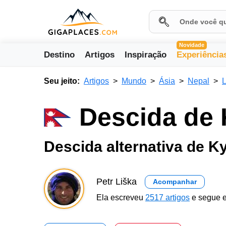
Novidade
Destino
Artigos
Inspiração
Experiência
Seu jeito:
Artigos
Mundo
Ásia
Nepal
Descida de 
Descida alternativa de K
Petr Liška
Acompanhar
Ela escreveu
2517 artigos
e segue e