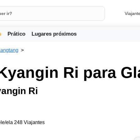
Viajant
s
Prático
Lugares próximos
Langtang
Kyangin Ri para Gla
yangin Ri
le/ela 248 Viajantes