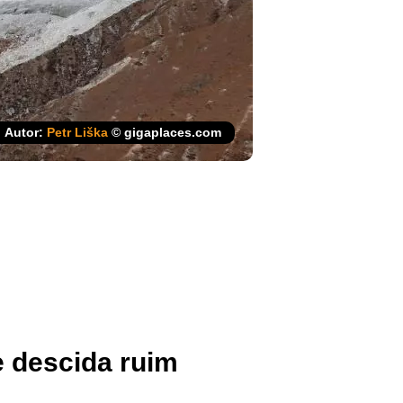
Autor:
Petr Liška
© gigaplaces.com
e descida ruim