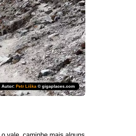
Autor:
Petr Liška
© gigaplaces.com
 o vale, caminhe mais alguns