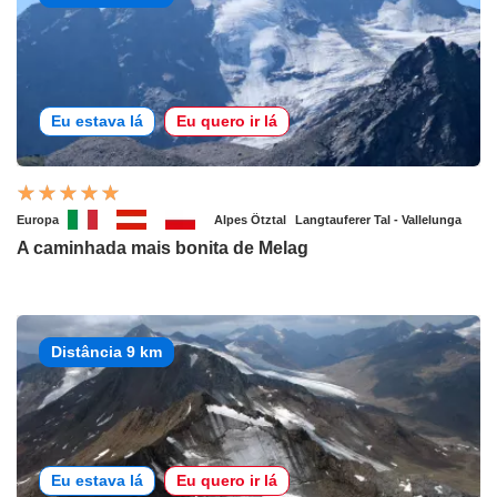
Eu estava lá
Eu quero ir lá
Europa
Alpes Ötztal
Langtauferer Tal - Vallelunga
A caminhada mais bonita de Melag
Distância 9 km
Eu estava lá
Eu quero ir lá