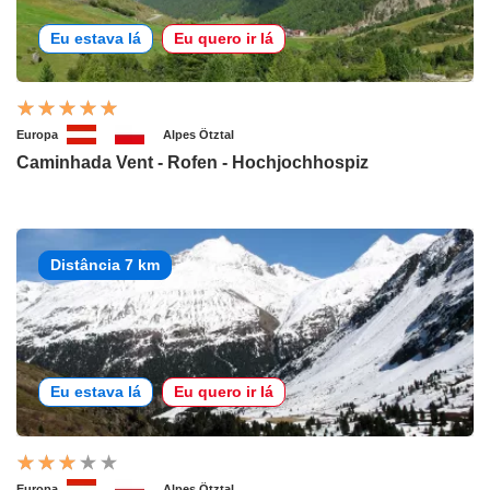
Eu estava lá
Eu quero ir lá
Europa
Alpes Ötztal
Caminhada Vent - Rofen - Hochjochhospiz
Distância 7 km
Eu estava lá
Eu quero ir lá
Europa
Alpes Ötztal