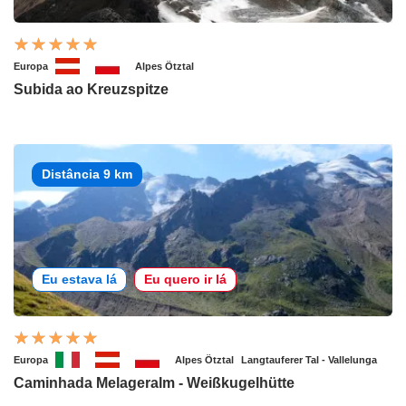
Europa
Alpes Ötztal
Subida ao Kreuzspitze
Distância 9 km
Eu estava lá
Eu quero ir lá
Europa
Alpes Ötztal
Langtauferer Tal - Vallelunga
Caminhada Melageralm - Weißkugelhütte