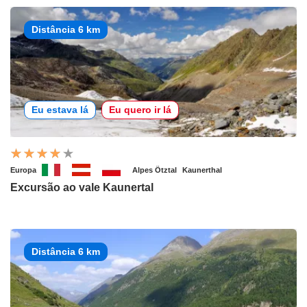
Distância 6 km
Eu estava lá
Eu quero ir lá
Europa
Alpes Ötztal
Kaunerthal
Excursão ao vale Kaunertal
Distância 6 km