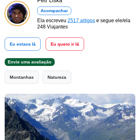
Petr Liška
Acompanhar
Ela escreveu
2517 artigos
e segue ele/ela
248 Viajantes
Eu estava lá
Eu quero ir lá
Envie uma avaliação
Montanhas
Natureza