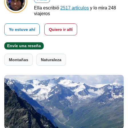
Ella escribió
2517 artículos
y lo mira 248
viajeros
Yo estuve ahí
Quiero ir allí
Envíe una reseña
Montañas
Naturaleza