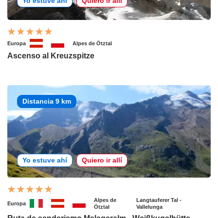
Yo estuve ahí
Quiero ir allí
Europa
Alpes de Ötztal
Ascenso al Kreuzspitze
Distancia 9 km
Yo estuve ahí
Quiero ir allí
Alpes de
Langtauferer Tal -
Europa
Ötztal
Vallelunga