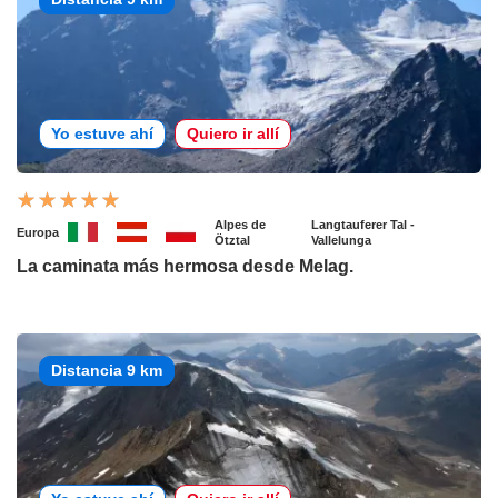
Yo estuve ahí
Quiero ir allí
Alpes de
Langtauferer Tal -
Europa
Ötztal
Vallelunga
La caminata más hermosa desde Melag.
Distancia 9 km