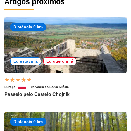
Artigos próximos
Distância 0 km
Eu estava lá
Eu quero ir lá
Europa
Voivodia da Baixa Silésia
Passeio pelo Castelo Chojník
Distância 0 km