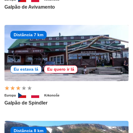
Galpão de Avivamento
Distância 7 km
Eu estava lá
Eu quero ir lá
Europa
Krkonoše
Galpão de Spindler
Distância 8 km