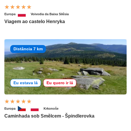
Europa
Voivodia da Baixa Silésia
Viagem ao castelo Henryka
Distância 7 km
Eu estava lá
Eu quero ir lá
Europa
Krkonoše
Caminhada sob Smělcem - Špindlerovka