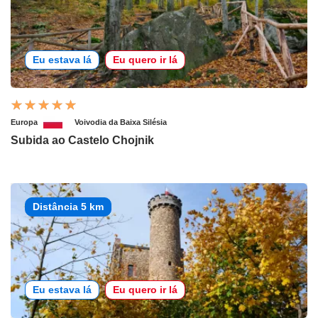
Eu estava lá
Eu quero ir lá
Europa
Voivodia da Baixa Silésia
Subida ao Castelo Chojnik
Distância 5 km
Eu estava lá
Eu quero ir lá