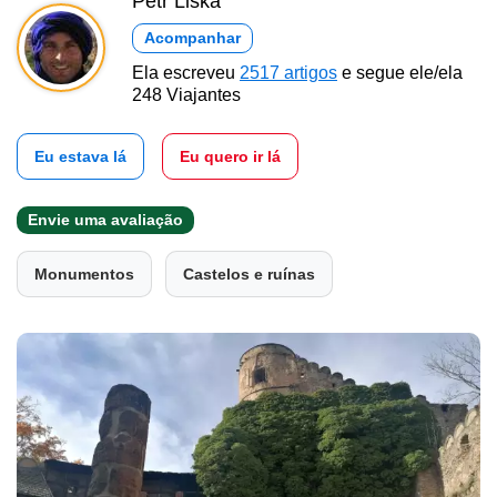
Petr Liška
Acompanhar
Ela escreveu
2517 artigos
e segue ele/ela
248 Viajantes
Eu estava lá
Eu quero ir lá
Envie uma avaliação
Monumentos
Castelos e ruínas