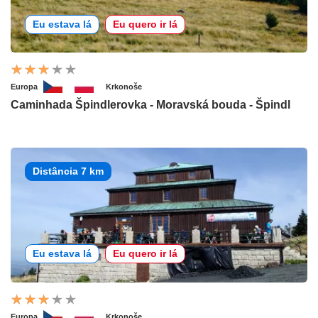
Eu estava lá
Eu quero ir lá
Europa
Krkonoše
Caminhada Špindlerovka - Moravská bouda - Špindl
Distância 7 km
Eu estava lá
Eu quero ir lá
Europa
Krkonoše