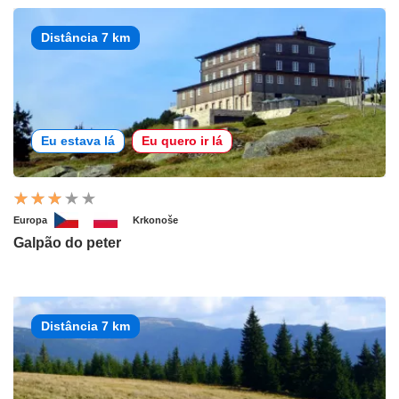
Distância 7 km
Eu estava lá
Eu quero ir lá
Europa
Krkonoše
Galpão do peter
Distância 7 km