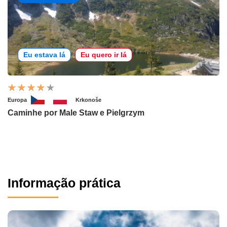
Eu estava lá
Eu quero ir lá
Europa
Krkonoše
Caminhe por Male Staw e Pielgrzym
Informação prática