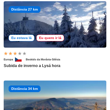
Distância 27 km
Eu estava lá
Eu quero ir lá
Europa
Beskids da Morávia-Silésia
Subida de inverno a Lysá hora
Distância 34 km