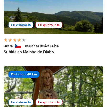
Eu estava lá
Eu quero ir lá
Europa
Beskids da Morávia-Silésia
Subida ao Moinho do Diabo
Distância 40 km
Eu estava lá
Eu quero ir lá