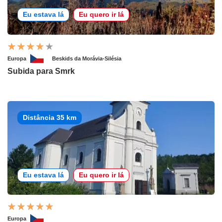
Eu estava lá
Eu quero ir lá
Europa
Beskids da Morávia-Silésia
Subida para Smrk
Distância 35 km
Eu estava lá
Eu quero ir lá
Europa