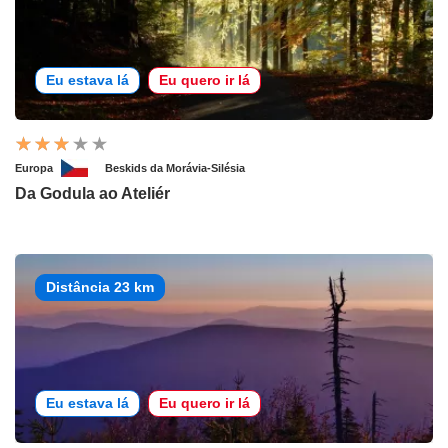
Eu estava lá
Eu quero ir lá
Europa
Beskids da Morávia-Silésia
Da Godula ao Ateliér
Distância 23 km
Eu estava lá
Eu quero ir lá