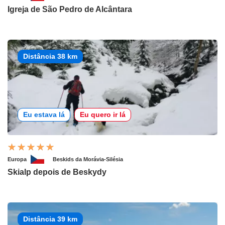
Igreja de São Pedro de Alcântara
Distância 38 km
Eu estava lá
Eu quero ir lá
Europa
Beskids da Morávia-Silésia
Skialp depois de Beskydy
Distância 39 km