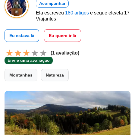
Acompanhar
Ela escreveu
180 artigos
e segue ele/ela 17
Viajantes
Eu estava lá
Eu quero ir lá
(1 avaliação)
Envie uma avaliação
Montanhas
Natureza