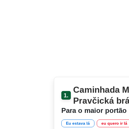
Caminhada Me
1.
Pravčická br
Para o maior portão 
Eu estava lá
eu quero ir lá