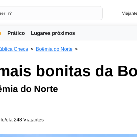
Viajant
s
Prático
Lugares próximos
ública Checa
Boêmia do Norte
mais bonitas da B
oêmia do Norte
le/ela 248 Viajantes