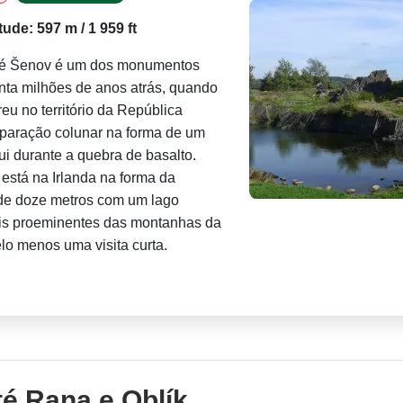
itude: 597 m / 1 959 ft
ké Šenov é um dos monumentos
inta milhões de anos atrás, quando
reu no território da República
eparação colunar na forma de um
ui durante a quebra de basalto.
está na Irlanda na forma da
 de doze metros com um lago
is proeminentes das montanhas da
elo menos uma visita curta.
é Rana e Oblík