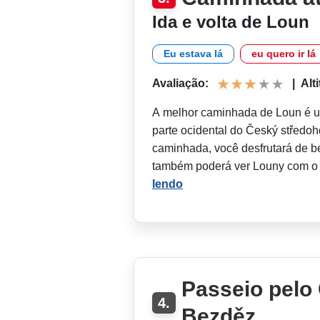
Ida e volta de Loun
Eu estava lá
eu quero ir lá
Avaliação:
|
Alt
A melhor caminhada de Loun é um
parte ocidental do Český středoh
caminhada, você desfrutará de be
também poderá ver Louny com o
lendo
Passeio pelo 
4.
Bezděz