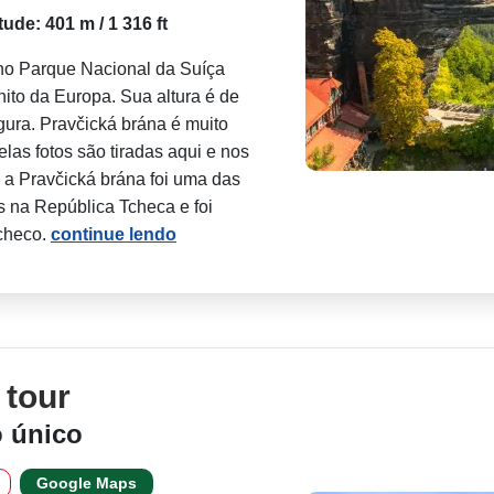
itude: 401 m / 1 316 ft
 no Parque Nacional da Suíça
nito da Europa. Sua altura é de
gura. Pravčická brána é muito
las fotos são tiradas aqui e nos
 a Pravčická brána foi uma das
s na República Tcheca e foi
Tcheco.
continue lendo
 tour
o único
Google Maps