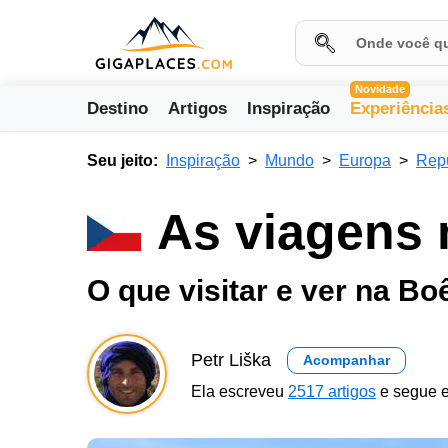
Novidade
Destino
Artigos
Inspiração
Experiência
Seu jeito:
Inspiração
Mundo
Europa
Rep
As viagens 
O que visitar e ver na B
Petr Liška
Acompanhar
Ela escreveu
2517 artigos
e segue e