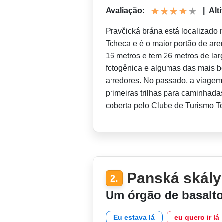
Avaliação:
|
Alt
Pravčická brána está localizado
Tcheca e é o maior portão de are
16 metros e tem 26 metros de lar
fotogênica e algumas das mais be
arredores. No passado, a viagem
primeiras trilhas para caminhada
coberta pelo Clube de Turismo 
Panská skály
2.
Um órgão de basalt
Eu estava lá
eu quero ir lá