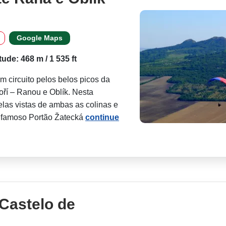
Google Maps
itude: 468 m / 1 535 ft
 circuito pelos belos picos da
oří – Ranou e Oblík. Nesta
las vistas de ambas as colinas e
 famoso Portão Žatecká
continue
Castelo de