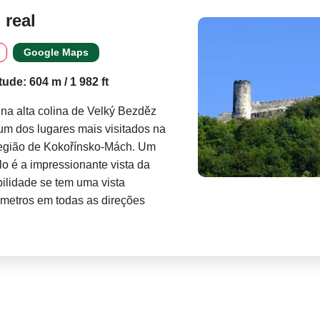
 real
Google Maps
itude: 604 m / 1 982 ft
na alta colina de Velký Bezděz
um dos lugares mais visitados na
região de Kokořínsko-Mách. Um
elo é a impressionante vista da
ilidade se tem uma vista
metros em todas as direções