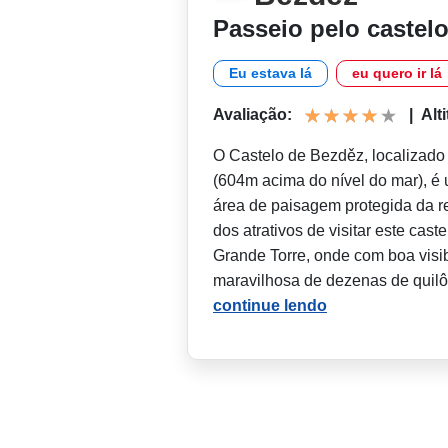
Passeio pelo castelo
Eu estava lá
eu quero ir lá
Avaliação:
|
Alt
O Castelo de Bezděz, localizado 
(604m acima do nível do mar), é 
área de paisagem protegida da 
dos atrativos de visitar este cast
Grande Torre, onde com boa visib
maravilhosa de dezenas de quilô
continue lendo