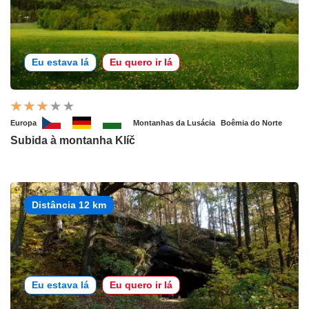
Eu estava lá
Eu quero ir lá
Europa
Montanhas da Lusácia
Boêmia do Norte
Subida à montanha Klíč
Distância 12 km
Eu estava lá
Eu quero ir lá