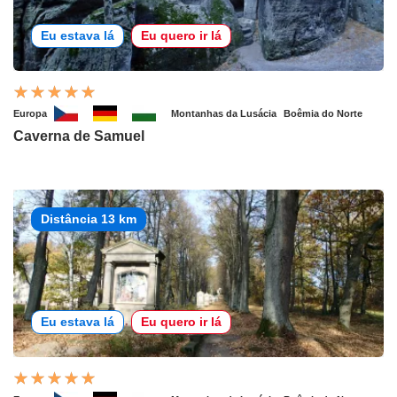
Eu estava lá
Eu quero ir lá
Europa
Montanhas da Lusácia
Boêmia do Norte
Caverna de Samuel
Distância 13 km
Eu estava lá
Eu quero ir lá