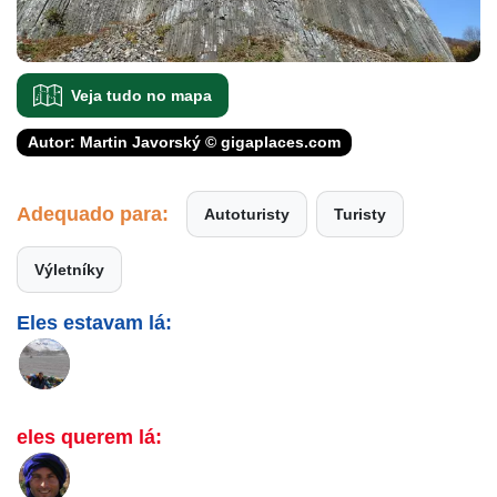
Veja tudo no mapa
Autor: Martin Javorský © gigaplaces.com
Adequado para:
Autoturisty
Turisty
Výletníky
Eles estavam lá:
eles querem lá: