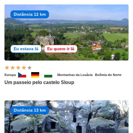
Distância 12 km
Eu estava lá
Eu quero ir lá
Europa
Montanhas da Lusácia
Boêmia do Norte
Um passeio pelo castelo Sloup
Distância 13 km