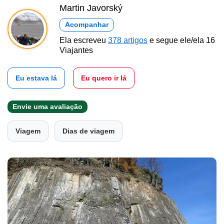
Martin Javorský
Acompanhar
Ela escreveu
378 artigos
e segue ele/ela 16
Viajantes
Eu estava lá
Eu quero ir lá
Envie uma avaliação
Viagem
Dias de viagem