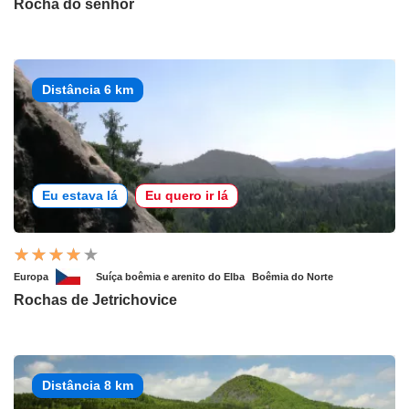
Rocha do senhor
Distância 6 km
Eu estava lá
Eu quero ir lá
Europa
Suíça boêmia e arenito do Elba
Boêmia do Norte
Rochas de Jetrichovice
Distância 8 km