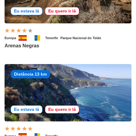
Eu estava lá
Eu quero ir lá
Europa
Tenerife
Parque Nacional do Teide
Arenas Negras
Distância 13 km
Eu estava lá
Eu quero ir lá