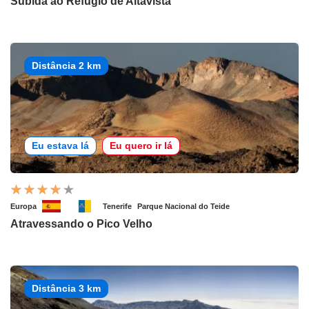
Subida ao Refúgio de Altavista
Distância 2 km
Eu estava lá
Eu quero ir lá
Europa
Tenerife
Parque Nacional do Teide
Atravessando o Pico Velho
Distância 3 km