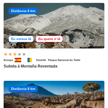
Distância 8 km
Eu estava lá
Eu quero ir lá
Europa
Tenerife
Parque Nacional do Teide
Subida à Montaña Reventada
Distância 8 km