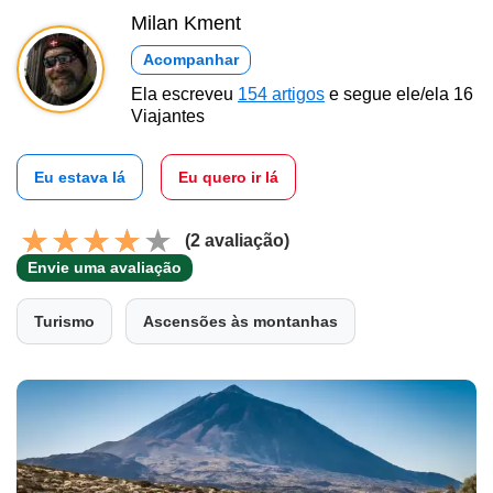
Milan Kment
Acompanhar
Ela escreveu
154 artigos
e segue ele/ela 16
Viajantes
Eu estava lá
Eu quero ir lá
(2 avaliação)
Envie uma avaliação
Turismo
Ascensões às montanhas