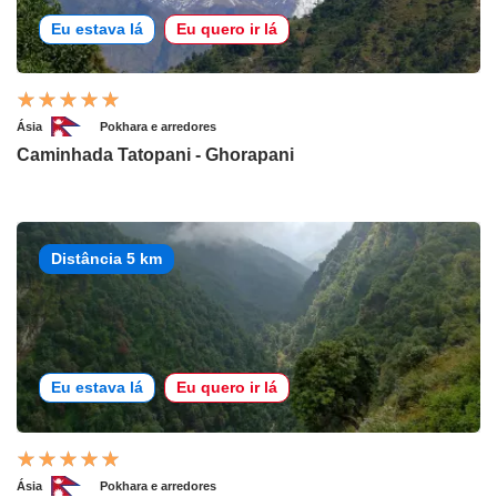
Eu estava lá
Eu quero ir lá
Ásia
Pokhara e arredores
Caminhada Tatopani - Ghorapani
Distância 5 km
Eu estava lá
Eu quero ir lá
Ásia
Pokhara e arredores