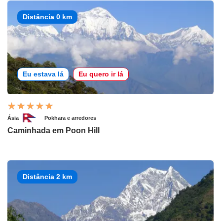
Distância 0 km
Eu estava lá
Eu quero ir lá
Ásia
Pokhara e arredores
Caminhada em Poon Hill
Distância 2 km