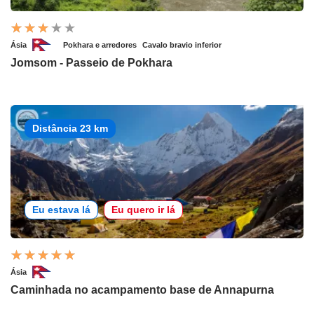
Ásia
Pokhara e arredores
Cavalo bravio inferior
Jomsom - Passeio de Pokhara
Distância 23 km
Eu estava lá
Eu quero ir lá
Ásia
Caminhada no acampamento base de Annapurna