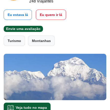
248 Viajantes
Eu estava lá
Eu quero ir lá
Envie uma avaliação
Turismo
Montanhas
Veja tudo no mapa