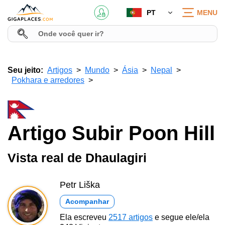
PT
MENU
Seu jeito:
Artigos
Mundo
Ásia
Nepal
Pokhara e arredores
Artigo Subir Poon Hill
Vista real de Dhaulagiri
Petr Liška
Acompanhar
Ela escreveu
2517 artigos
e segue ele/ela