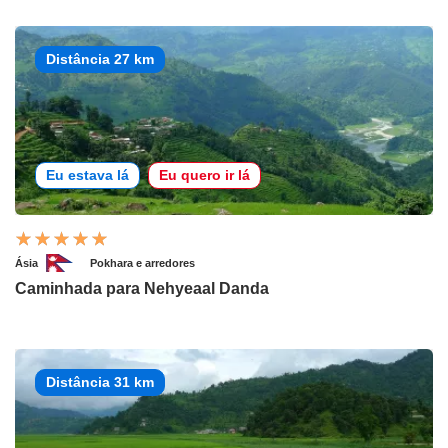
Distância 27 km
Eu estava lá
Eu quero ir lá
Ásia
Pokhara e arredores
Caminhada para Nehyeaal Danda
Distância 31 km