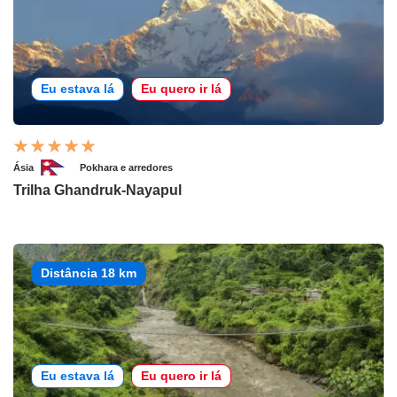
Eu estava lá
Eu quero ir lá
Ásia
Pokhara e arredores
Trilha Ghandruk-Nayapul
Distância 18 km
Eu estava lá
Eu quero ir lá