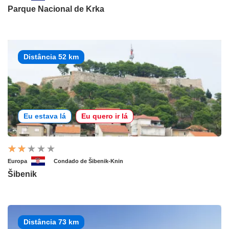
Parque Nacional de Krka
Distância 52 km
Eu estava lá
Eu quero ir lá
Europa
Condado de Šibenik-Knin
Šibenik
Distância 73 km