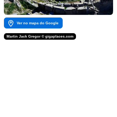
Ver no mapa do Google
Martin Jack Gregor © gigaplaces.com