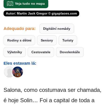
Veja tudo no mapa
Autor: Martin Jack Gregor © gigaplaces.com
Adequado para:
Digitální nomády
Rodiny s dětmi
Seniory
Turisty
Výletníky
Cestovatele
Dovolenkáře
Eles estavam lá:
Salona, como costumava ser chamada,
é hoje Solin… Foi a capital de toda a