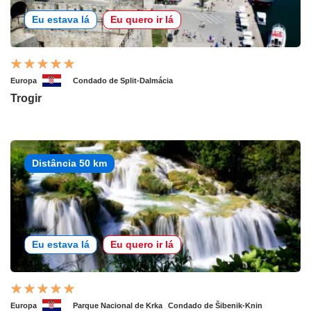
Eu estava lá
Eu quero ir lá
Europa
Condado de Split-Dalmácia
Trogir
Distância 50 km
Eu estava lá
Eu quero ir lá
Europa
Parque Nacional de Krka
Condado de Šibenik-Knin