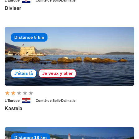
L'Europe
Comté de Split-Dalmatie
Diviser
Distance 8 km
J'étais là
Je veux y aller
L'Europe
Comté de Split-Dalmatie
Kastela
Distance 18 km