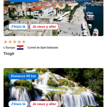
J'étais là
Je veux y aller
L'Europe
Comté de Split-Dalmatie
Trogir
Distance 50 km
J'étais là
Je veux y aller