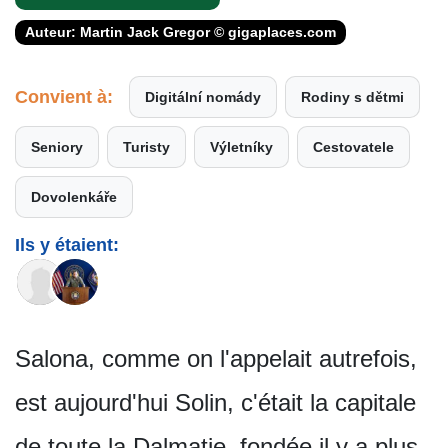
Auteur: Martin Jack Gregor © gigaplaces.com
Convient à:
Digitální nomády
Rodiny s dětmi
Seniory
Turisty
Výletníky
Cestovatele
Dovolenkáře
Ils y étaient:
Salona, comme on l'appelait autrefois,
est aujourd'hui Solin, c'était la capitale
de toute la Dalmatie, fondée il y a plus