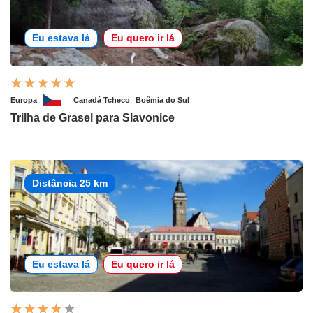
Eu estava lá
Eu quero ir lá
Europa
Canadá Tcheco
Boêmia do Sul
Trilha de Grasel para Slavonice
Distância 25 km
Eu estava lá
Eu quero ir lá