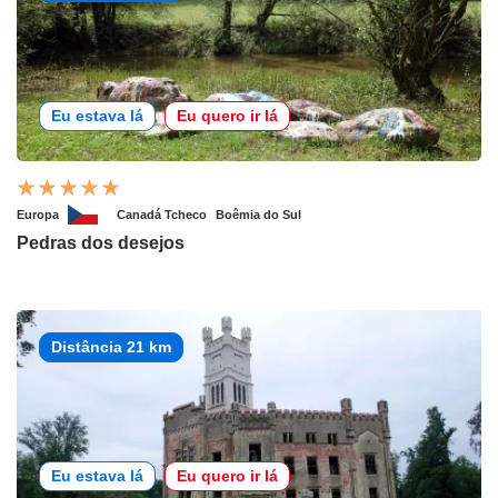
Eu estava lá
Eu quero ir lá
Europa
Canadá Tcheco
Boêmia do Sul
Pedras dos desejos
Distância 21 km
Eu estava lá
Eu quero ir lá