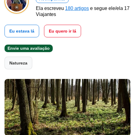
Ela escreveu
180 artigos
e segue ele/ela 17
Viajantes
Eu estava lá
Eu quero ir lá
Envie uma avaliação
Natureza