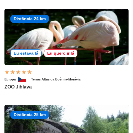
Distância 24 km
Eu estava lá
Eu quero ir lá
Europa
Terras Altas da Boêmia-Morávia
ZOO Jihlava
Distância 25 km