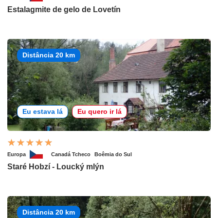
Estalagmite de gelo de Lovetín
Distância 20 km
Eu estava lá
Eu quero ir lá
Europa
Canadá Tcheco
Boêmia do Sul
Staré Hobzí - Loucký mlýn
Distância 20 km