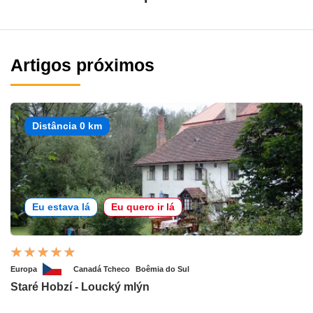
Artigos próximos
Distância 0 km
Eu estava lá
Eu quero ir lá
Europa
Canadá Tcheco
Boêmia do Sul
Staré Hobzí - Loucký mlýn