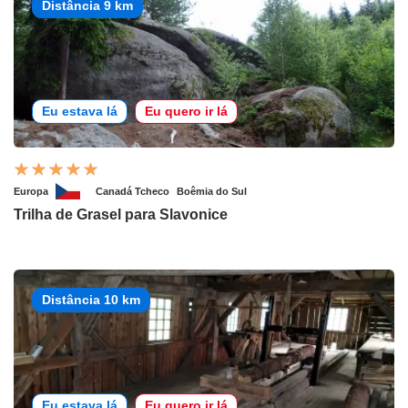
Distância 9 km
Eu estava lá
Eu quero ir lá
Europa
Canadá Tcheco
Boêmia do Sul
Trilha de Grasel para Slavonice
Distância 10 km
Eu estava lá
Eu quero ir lá