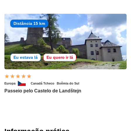
Distância 15 km
Eu estava lá
Eu quero ir lá
Europa
Canadá Tcheco
Boêmia do Sul
Passeio pelo Castelo de Landštejn