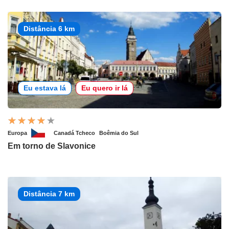
Distância 6 km
Eu estava lá
Eu quero ir lá
Europa
Canadá Tcheco
Boêmia do Sul
Em torno de Slavonice
Distância 7 km