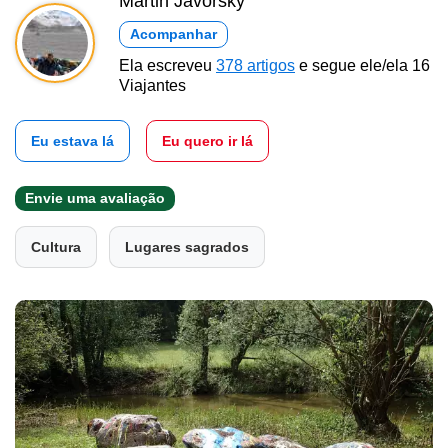
Martin Javorský
Acompanhar
Ela escreveu
378 artigos
e segue ele/ela 16
Viajantes
Eu estava lá
Eu quero ir lá
Envie uma avaliação
Cultura
Lugares sagrados