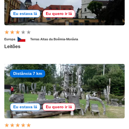
Eu estava lá
Eu quero ir lá
Europa
Terras Altas da Boêmia-Morávia
Leitões
Distância 7 km
Eu estava lá
Eu quero ir lá