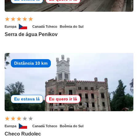
Europa
Canadá Tcheco
Boêmia do Sul
Serra de água Penikov
Distância 10 km
Eu estava lá
Eu quero ir lá
Europa
Canadá Tcheco
Boêmia do Sul
Checo Rudolec