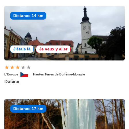
Distance 14 km
J'étais là
Je veux y aller
L'Europe
Hautes Terres de Bohême-Moravie
Dačice
Distance 17 km