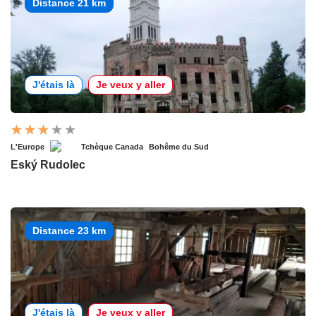
Distance 21 km
J'étais là
Je veux y aller
L'Europe
Tchèque Canada
Bohême du Sud
Eský Rudolec
Distance 23 km
J'étais là
Je veux y aller