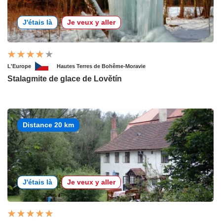
J'étais là
Je veux y aller
L'Europe
Hautes Terres de Bohême-Moravie
Stalagmite de glace de Lovětín
Distance 20 km
J'étais là
Je veux y aller