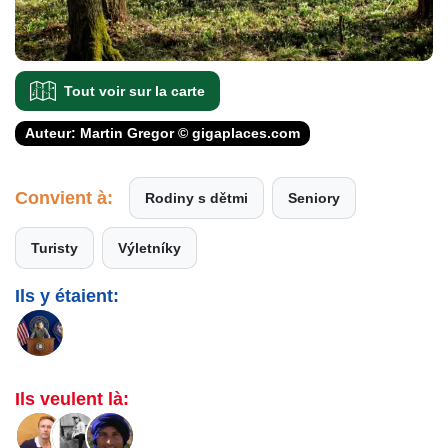
Tout voir sur la carte
Auteur: Martin Gregor © gigaplaces.com
Convient à:
Rodiny s dětmi
Seniory
Turisty
Výletníky
Ils y étaient:
Ils veulent là: