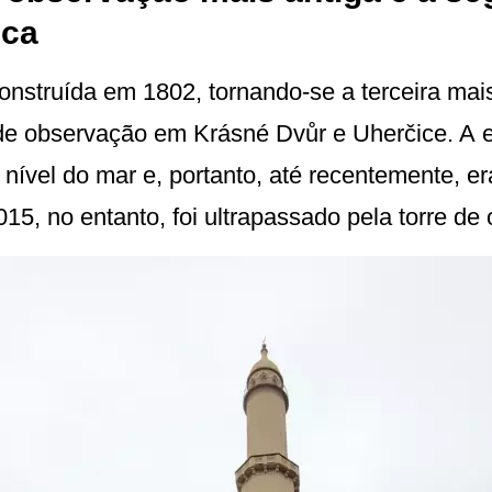
eca
construída em 1802, tornando-se a terceira mai
 de observação em Krásné Dvůr e Uherčice. A e
 nível do mar e, portanto, até recentemente, e
15, no entanto, foi ultrapassado pela torre de