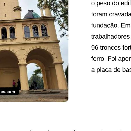
o peso do edif
foram cravada
fundação. Em
trabalhadore
96 troncos fo
ferro. Foi ap
a placa de bas
ces.com