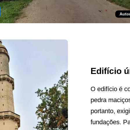
Auto
Edifício 
O edifício é 
pedra maciços
portanto, exi
fundações. Pa