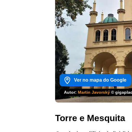
Ver no mapa do Google
Autor:
Martin Javorský
© gigapla
Torre e Mesquita