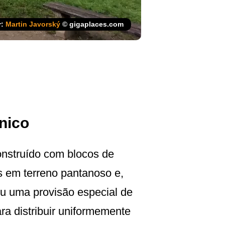
r:
Martin Javorský
© gigaplaces.com
único
construído com blocos de
 em terreno pantanoso e,
giu uma provisão especial de
ra distribuir uniformemente