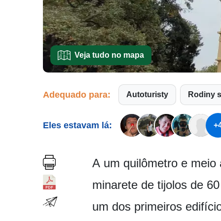
Veja tudo no mapa
Adequado para:
Autoturisty
Rodiny 
Eles estavam lá:
+
A um quilômetro e meio 
minarete de tijolos de 
um dos primeiros edifíci