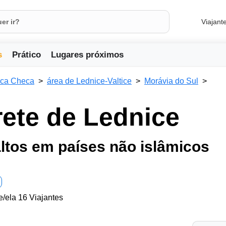
Viajant
s
Prático
Lugares próximos
ica Checa
área de Lednice-Valtice
Morávia do Sul
rete de Lednice
ltos em países não islâmicos
e/ela 16 Viajantes