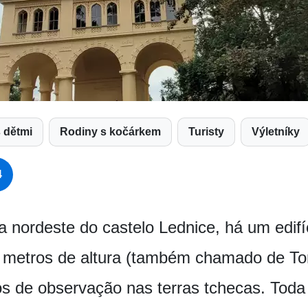
s dětmi
Rodiny s kočárkem
Turisty
Výletníky
4
a nordeste do castelo Lednice, há um edif
60 metros de altura (também chamado de To
os de observação nas terras tchecas. Toda