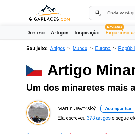
Novidade
Destino
Artigos
Inspiração
Experiência
Seu jeito:
Artigos
Mundo
Europa
Repúbl
Artigo Mina
Um dos minaretes mais a
Martin Javorský
Acompanhar
Ela escreveu
378 artigos
e segue el