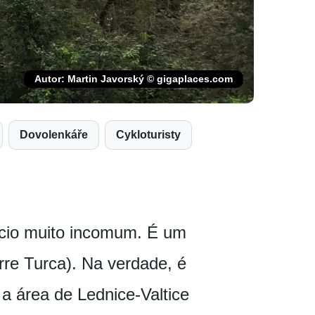
Autor: Martin Javorský © gigaplaces.com
Dovolenkáře
Cykloturisty
ício muito incomum. É um
rre Turca). Na verdade, é
 a área de Lednice-Valtice