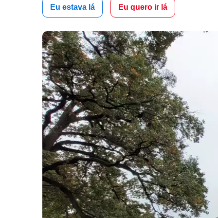
Eu estava lá
Eu quero ir lá