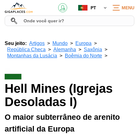
PT
MENU
Seu jeito:
Artigos
Mundo
Europa
República Checa
Alemanha
Saxônia
Montanhas da Lusácia
Boêmia do Norte
Hell Mines (Igrejas
Desoladas I)
O maior subterrâneo de arenito
artificial da Europa