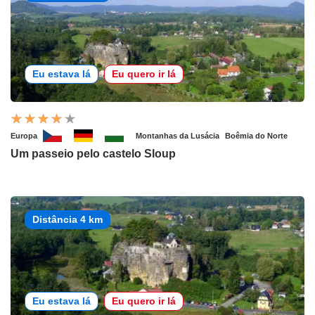
Eu estava lá
Eu quero ir lá
Europa
Montanhas da Lusácia
Boêmia do Norte
Um passeio pelo castelo Sloup
Distância 4 km
Eu estava lá
Eu quero ir lá