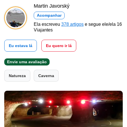
Martin Javorský
Acompanhar
Ela escreveu
378 artigos
e segue ele/ela 16
Viajantes
Eu estava lá
Eu quero ir lá
Envie uma avaliação
Natureza
Caverna