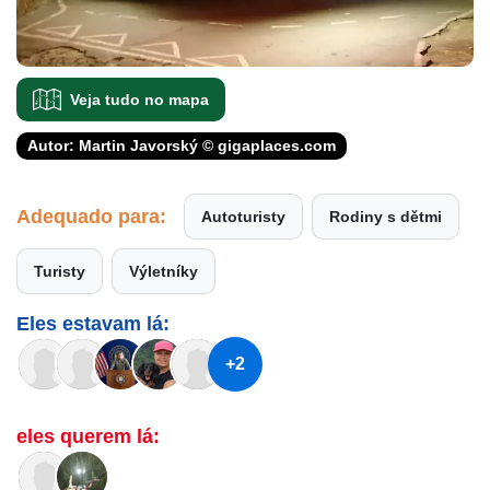
Veja tudo no mapa
Autor: Martin Javorský © gigaplaces.com
Adequado para:
Autoturisty
Rodiny s dětmi
Turisty
Výletníky
Eles estavam lá:
+2
eles querem lá: