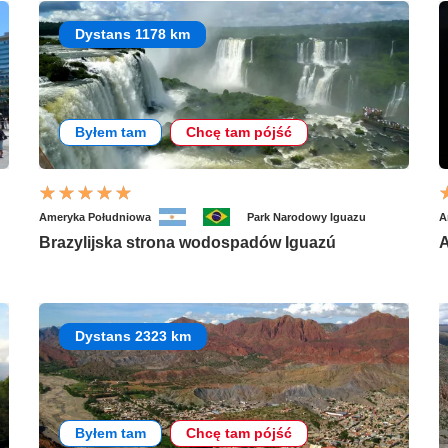
Dystans 1178 km
Byłem tam
Chcę tam pójść
Ameryka Południowa
Park Narodowy Iguazu
A
Brazylijska strona wodospadów Iguazú
A
Dystans 2323 km
Byłem tam
Chcę tam pójść