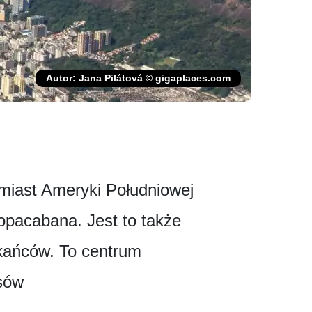
Autor: Jana Pilátová © gigaplaces.com
 miast Ameryki Południowej
opacabana. Jest to także
zkańców. To centrum
msów