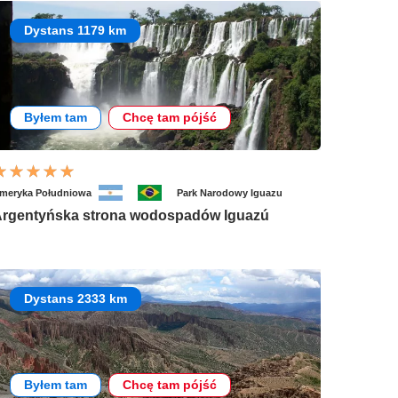
Dystans 1179 km
Byłem tam
Chcę tam pójść
meryka Południowa
Park Narodowy Iguazu
rgentyńska strona wodospadów Iguazú
Dystans 2333 km
Byłem tam
Chcę tam pójść