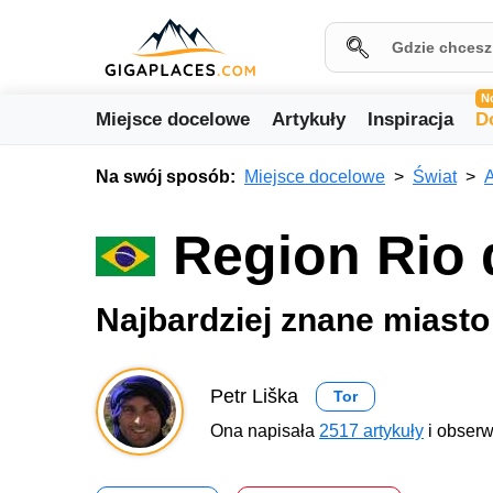
N
Miejsce docelowe
Artykuły
Inspiracja
D
Na swój sposób:
Miejsce docelowe
Świat
Region Rio 
Najbardziej znane miast
Petr Liška
Tor
Ona napisała
2517 artykuły
i obserw