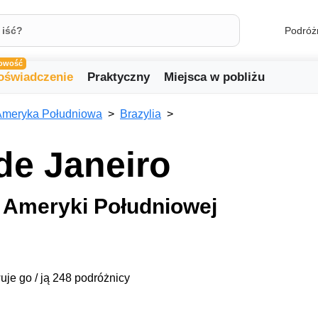
Podróż
owość
oświadczenie
Praktyczny
Miejsca w pobliżu
Ameryka Południowa
Brazylia
de Janeiro
o Ameryki Południowej
uje go / ją 248 podróżnicy