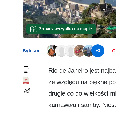
Zobacz wszystko na mapie
Byli tam:
C
+3
Rio de Janeiro jest najb
ze względu na piękne po
drugie co do wielkości m
karnawału i samby. Niest