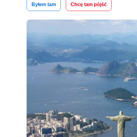
Byłem tam
Chcę tam pójść