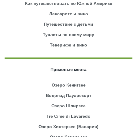
Как путешествовать по Южной Америке
Лансароте и вино
Путешествие с детьми
Туалеты по всему миру
Тенерифе и вино
Призовые места
Озеро Кенигзее
Водопад Пауэрскорт
Озеро Шлирзее
Tre Cime di Lavaredo
Озеро Хинтерзее (Бавария)
Озеро Кохельзее