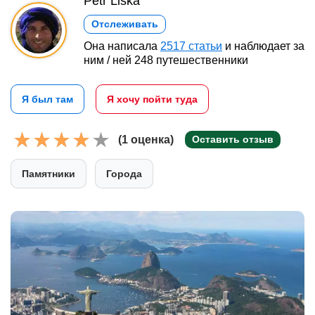
Petr Liška
Отслеживать
Она написала
2517 статьи
и наблюдает за
ним / ней 248 путешественники
Я был там
Я хочу пойти туда
(1 оценка)
Оставить отзыв
Памятники
Города