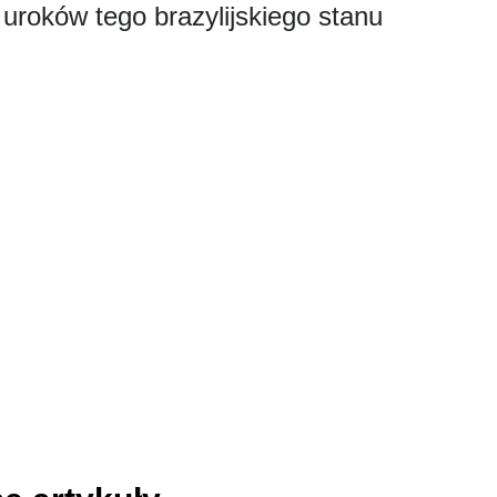
roków tego brazylijskiego sta­nu