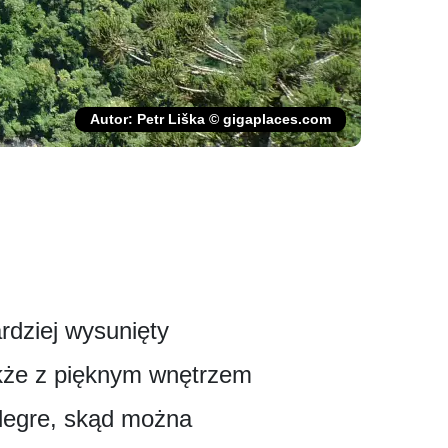
Autor: Petr Liška © gigaplaces.com
rdziej wysunięty
także z pięknym wnętrzem
Alegre, skąd można