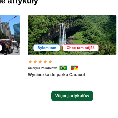
e artykuły
Byłem tam
Chcę tam pójść
Ameryka Południowa
Wycieczka do parku Caracol
Więcej artykułów