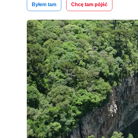
Byłem tam
Chcę tam pójść