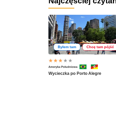
Najczęściej czytan
Byłem tam
Chcę tam pójść
Ameryka Południowa
Wycieczka po Porto Alegre