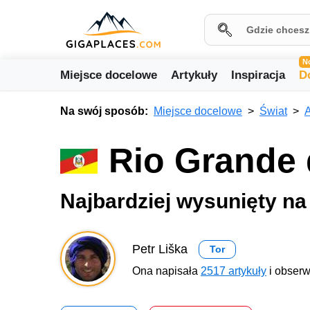
N
Miejsce docelowe
Artykuły
Inspiracja
D
Na swój sposób:
Miejsce docelowe
Świat
Rio Grande 
Najbardziej wysunięty na 
Petr Liška
Tor
Ona napisała
2517 artykuły
i obserw