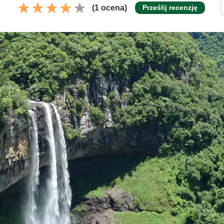
(1 ocena)
Prześlij recenzję