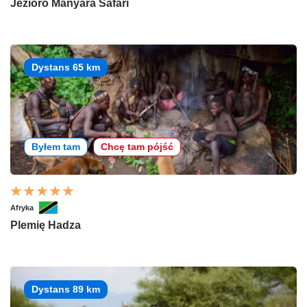
Jezioro Manyara Safari
Dystans 65 km
Byłem tam
Chcę tam pójść
Afryka
Plemię Hadza
Dystans 89 km