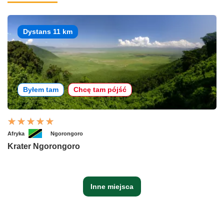
Dystans 11 km
Byłem tam
Chcę tam pójść
Afryka
Ngorongoro
Krater Ngorongoro
Inne miejsca