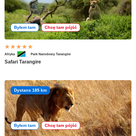
Byłem tam
Chcę tam pójść
Afryka
Park Narodowy Tarangire
Safari Tarangire
Dystans 185 km
Byłem tam
Chcę tam pójść