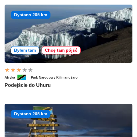
Dystans 205 km
Byłem tam
Chcę tam pójść
Afryka
Park Narodowy Kilimandżaro
Podejście do Uhuru
Dystans 205 km