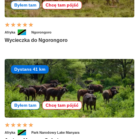
Byłem tam
Chcę tam pójść
Afryka
Ngorongoro
Wycieczka do Ngorongoro
Dystans 41 km
Byłem tam
Chcę tam pójść
Afryka
Park Narodowy Lake Manyara