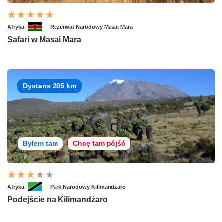
Afryka
Rezerwat Narodowy Masai Mara
Safari w Masai Mara
Dystans 205 km
Byłem tam
Chcę tam pójść
Afryka
Park Narodowy Kilimandżaro
Podejście na Kilimandżaro