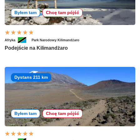
Byłem tam
Chcę tam pójść
Afryka
Park Narodowy Kilimandżaro
Podejście na Kilimandżaro
Dystans 211 km
Byłem tam
Chcę tam pójść