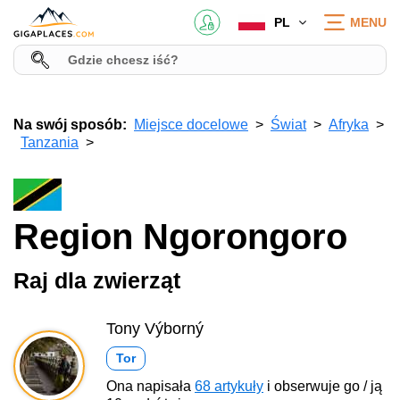
PL
MENU
Na swój sposób:
Miejsce docelowe
Świat
Afryka
Tanzania
Region Ngorongoro
Raj dla zwierząt
Tony Výborný
Tor
Ona napisała
68 artykuły
i obserwuje go / ją