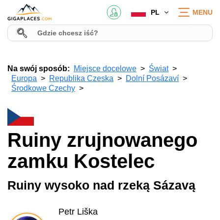
PL
MENU
Na swój sposób:
Miejsce docelowe
Świat
Europa
Republika Czeska
Dolní Posázaví
Środkowe Czechy
Ruiny zrujnowanego
zamku Kostelec
Ruiny wysoko nad rzeką Sázavą
Petr Liška