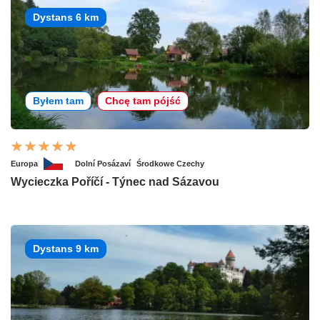
Dystans 6 km
Byłem tam
Chcę tam pójść
Europa
Dolní Posázaví
Środkowe Czechy
Wycieczka Poříčí - Týnec nad Sázavou
Dystans 9 km