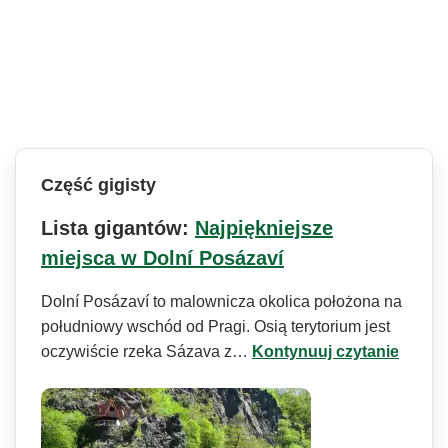
Część gigisty
Lista gigantów:
Najpiękniejsze
miejsca w Dolní Posázaví
Dolní Posázaví to malownicza okolica położona na
południowy wschód od Pragi. Osią terytorium jest
oczywiście rzeka Sázava z…
Kontynuuj czytanie