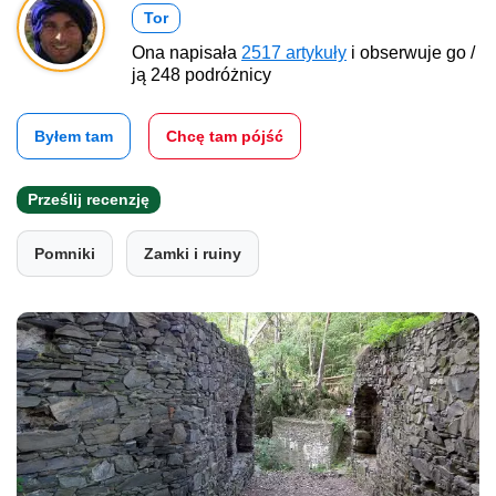
Tor
Ona napisała
2517 artykuły
i obserwuje go /
ją 248 podróżnicy
Byłem tam
Chcę tam pójść
Prześlij recenzję
Pomniki
Zamki i ruiny