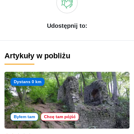
Udostępnij to:
Artykuły w pobliżu
Dystans 0 km
Byłem tam
Chcę tam pójść