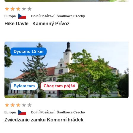
Europa
Dolní Posázaví
Środkowe Czechy
Hike Davle - Kamenný Přívoz
Dystans 15 km
Byłem tam
Chcę tam pójść
Europa
Dolní Posázaví
Środkowe Czechy
Zwiedzanie zamku Komorní hrádek