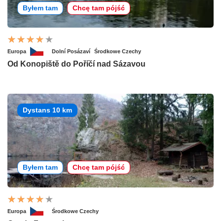
Byłem tam
Chcę tam pójść
Europa
Dolní Posázaví
Środkowe Czechy
Od Konopiště do Poříčí nad Sázavou
Dystans 10 km
Byłem tam
Chcę tam pójść
Europa
Środkowe Czechy