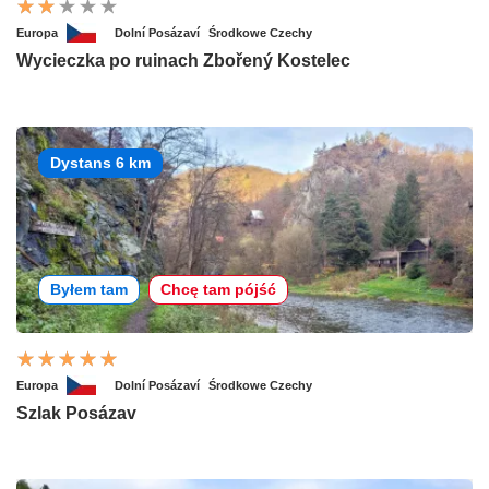
Europa
Dolní Posázaví
Środkowe Czechy
Wycieczka po ruinach Zbořený Kostelec
Dystans 6 km
Byłem tam
Chcę tam pójść
Europa
Dolní Posázaví
Środkowe Czechy
Szlak Posázav