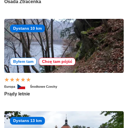
Osada Ztracenka
Dystans 10 km
Byłem tam
Chcę tam pójść
Europa
Środkowe Czechy
Prądy letnie
Dystans 13 km