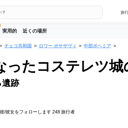
旅
実用的
近くの場所
チェコ共和国
ロワー ポサザヴィ
中部ボヘミア
となったコステレツ城
る遺跡
彼/彼女をフォローします 248 旅行者