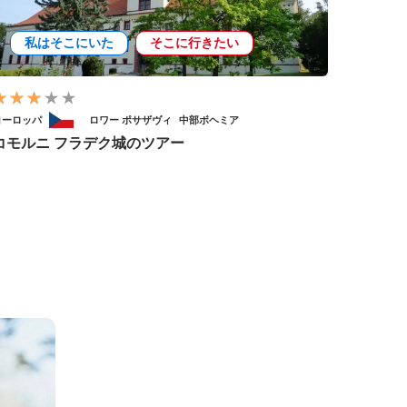
私はそこにいた
そこに行きたい
ヨーロッパ
ロワー ポサザヴィ
中部ボヘミア
コモルニ フラデク城のツアー