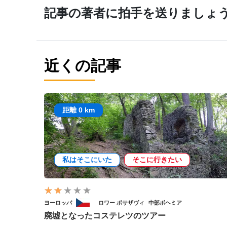
記事の著者に拍手を送りましょ
近くの記事
距離 0 km
私はそこにいた
そこに行きたい
ヨーロッパ
ロワー ポサザヴィ
中部ボヘミア
廃墟となったコステレツのツアー