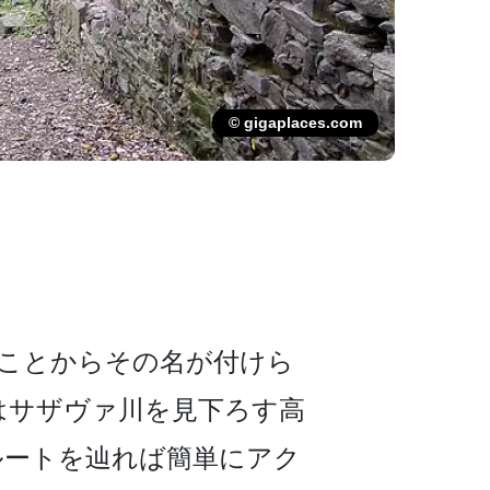
© gigaplaces.com
ことからその名­が付けら
はサザヴァ川を見下ろす高
ルートを辿れば簡単にアク