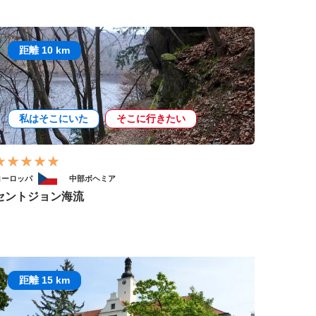
距離 10 km
私はそこにいた
そこに行きたい
ヨーロッパ
中部ボヘミア
セントジョン海流
距離 15 km