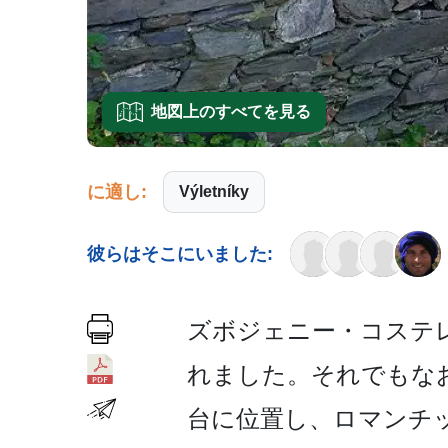
地図上のすべてを見る
に適し:
Výletníky
彼らはそこにいました:
ズボジェニー・コステレ
れました。それでもな
台に位置­し、ロマンチ