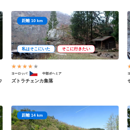
距離 10 km
私はそこにいた
そこに行きたい
ヨーロッパ
中部ボヘミア
ウ
ズトラチェンカ集落
距離 14 km