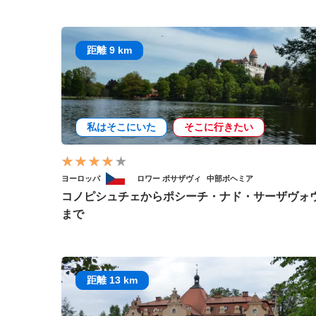
距離 9 km
私はそこにいた
そこに行きたい
ヨーロッパ
ロワー ポサザヴィ
中部ボヘミア
コノピシュチェからポシーチ・ナド・サーザヴォ
まで
距離 13 km