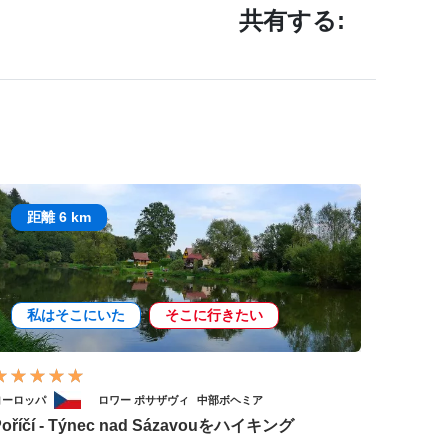
共有する:
距離 6 km
私はそこにいた
そこに行きたい
ヨーロッパ
ロワー ポサザヴィ
中部ボヘミア
Poříčí - Týnec nad Sázavouをハイキング