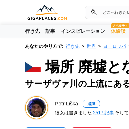
ノベルティ
行き先
記事
インスピレーション
体験談
あなたのやり方で:
行き先
世界
ヨーロッパ
場所 廃墟
サーザヴァ川の上流にあ
Petr Liška
追跡
彼女は書きました
2517 記事
そして