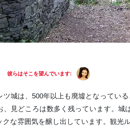
彼らはそこを望んでいます:
ツ城­は、500年以上も廃墟となっている
お、見どころは数多く­残っています。城
ックな雰囲気を醸し出しています。観光­