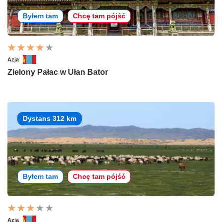
Byłem tam
Chcę tam pójść
Azja
Zielony Pałac w Ułan Bator
Dystans 312 km
Byłem tam
Chcę tam pójść
Azja