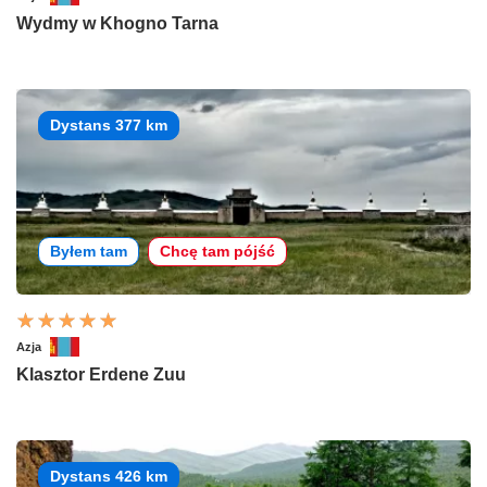
Wydmy w Khogno Tarna
Dystans 377 km
Byłem tam
Chcę tam pójść
Azja
Klasztor Erdene Zuu
Dystans 426 km