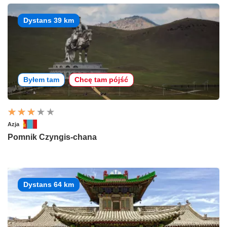
Dystans 39 km
Byłem tam
Chcę tam pójść
Azja
Pomnik Czyngis-chana
Dystans 64 km