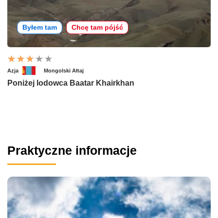
Byłem tam
Chcę tam pójść
Azja
Mongolski Ałtaj
Poniżej lodowca Baatar Khairkhan
Praktyczne informacje