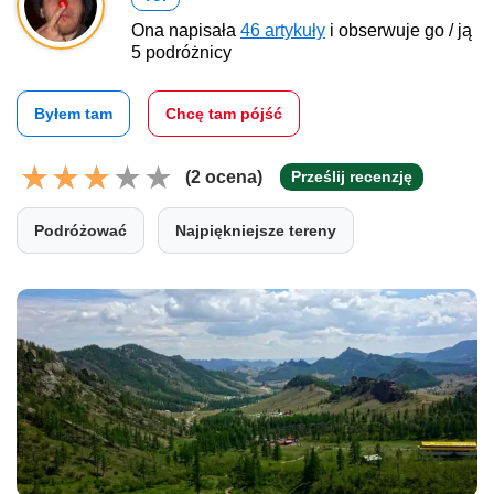
Ona napisała
46 artykuły
i obserwuje go / ją
5 podróżnicy
Byłem tam
Chcę tam pójść
(2 ocena)
Prześlij recenzję
Podróżować
Najpiękniejsze tereny