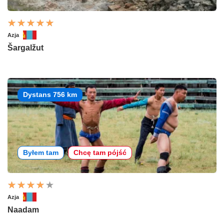
Azja
Šargalžut
Dystans 756 km
Byłem tam
Chcę tam pójść
Azja
Naadam