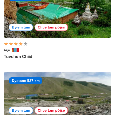
Byłem tam
Chcę tam pójść
Azja
Tuvchun Chiid
Dystans 527 km
Byłem tam
Chcę tam pójść