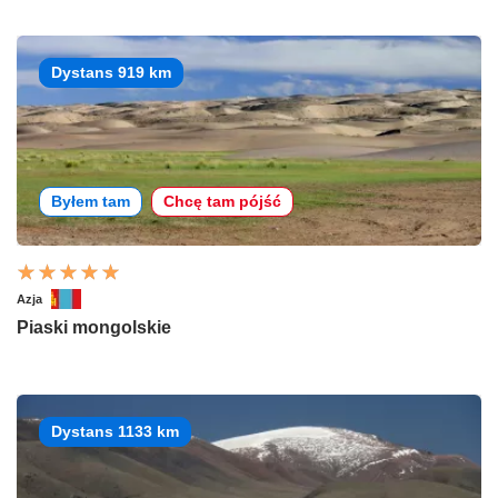
Dystans 919 km
Byłem tam
Chcę tam pójść
Azja
Piaski mongolskie
Dystans 1133 km