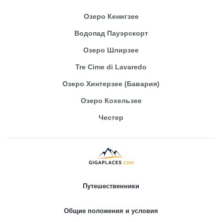
Озеро Кенигзее
Водопад Пауэрскорт
Озеро Шлирзее
Tre Cime di Lavaredo
Озеро Хинтерзее (Бавария)
Озеро Кохельзее
Честер
Путешественники
Общие положения и условия