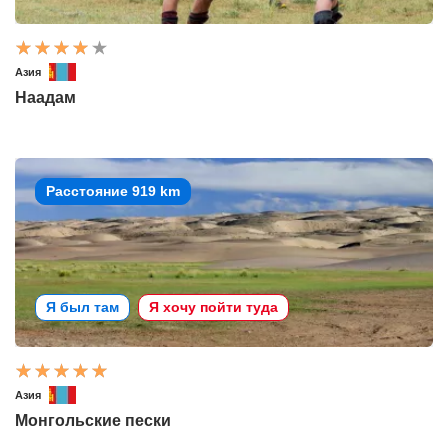
Азия
Наадам
Расстояние 919 km
Я был там
Я хочу пойти туда
Азия
Монгольские пески