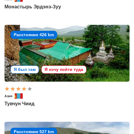
Монастырь Эрдэнэ-Зуу
Расстояние 426 km
Я был там
Я хочу пойти туда
Азия
Тувчун Чиид
Расстояние 527 km