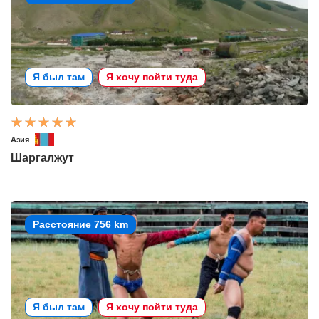
Я был там
Я хочу пойти туда
Азия
Шаргалжут
Расстояние 756 km
Я был там
Я хочу пойти туда