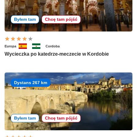
Byłem tam
Chcę tam pójść
Europa
Cordoba
Wycieczka po katedrze-meczecie w Kordobie
Dystans 267 km
Byłem tam
Chcę tam pójść