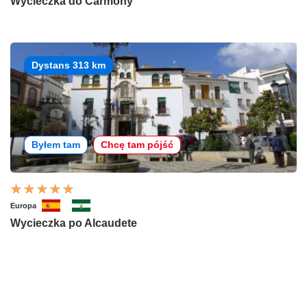
Wycieczka do Carmony
Dystans 313 km
Byłem tam
Chcę tam pójść
Europa
Wycieczka po Alcaudete