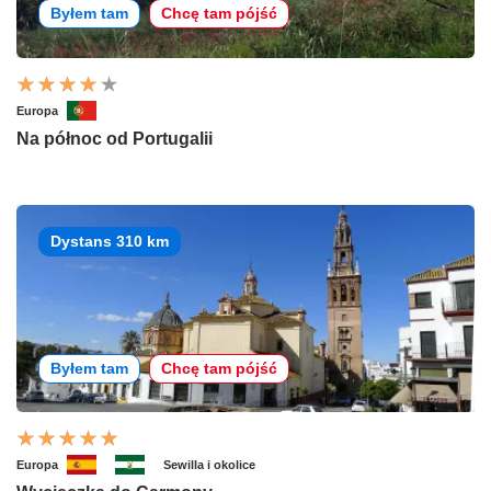
Byłem tam
Chcę tam pójść
Europa
Na północ od Portugalii
Dystans 310 km
Byłem tam
Chcę tam pójść
Europa
Sewilla i okolice