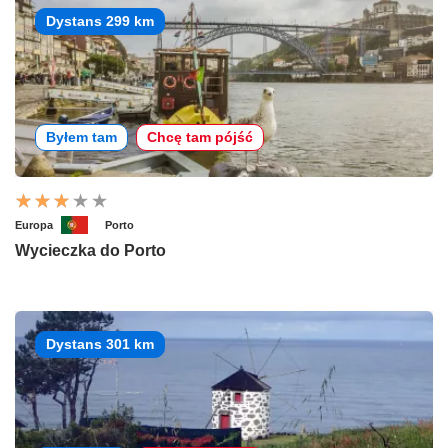
Dystans 299 km
Byłem tam
Chcę tam pójść
Europa
Porto
Wycieczka do Porto
Dystans 301 km