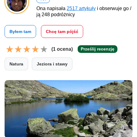
Ona napisała
2517 artykuły
i obserwuje go /
ją 248 podróżnicy
Byłem tam
Chcę tam pójść
(1 ocena)
Prześlij recenzję
Natura
Jeziora i stawy