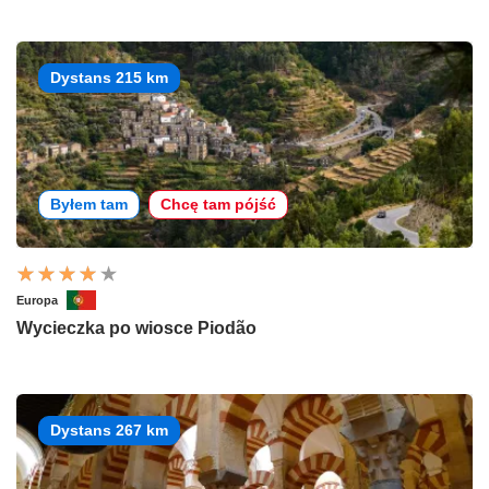
Dystans 215 km
Byłem tam
Chcę tam pójść
Europa
Wycieczka po wiosce Piodão
Dystans 267 km