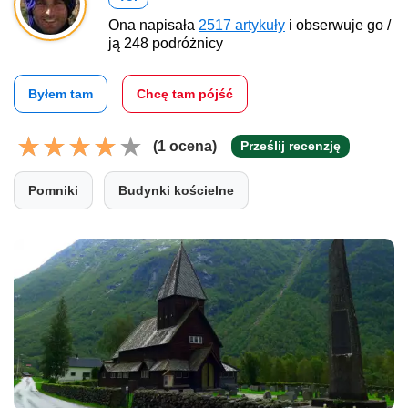
Ona napisała
2517 artykuły
i obserwuje go /
ją 248 podróżnicy
Byłem tam
Chcę tam pójść
(1 ocena)
Prześlij recenzję
Pomniki
Budynki kościelne