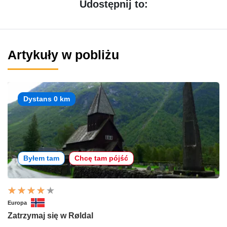
Udostępnij to:
Artykuły w pobliżu
Dystans 0 km
Byłem tam
Chcę tam pójść
Europa
Zatrzymaj się w Røldal