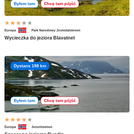
Byłem tam
Chcę tam pójść
Europa
Park Narodowy Jostedalsbreen
Wycieczka do jeziora Blavatnet
Dystans 198 km
Byłem tam
Chcę tam pójść
Europa
Jotunheimen