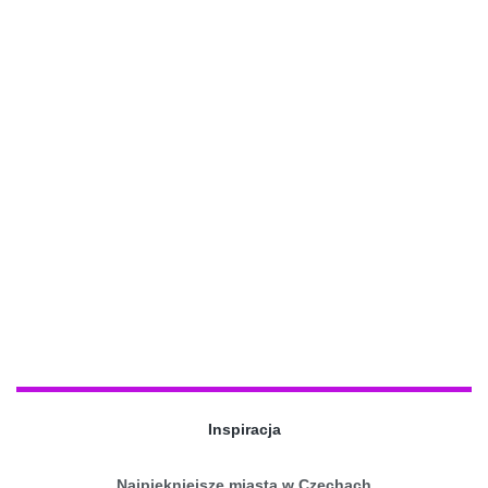
Inspiracja
Najpiękniejsze miasta w Czechach