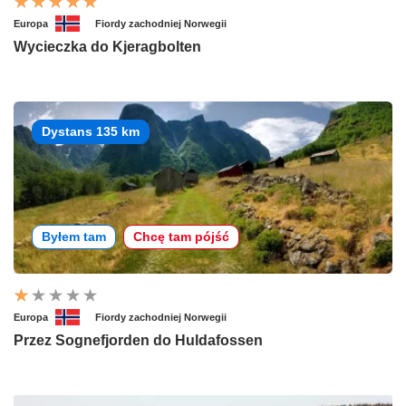
Europa
Fiordy zachodniej Norwegii
Wycieczka do Kjeragbolten
Dystans 135 km
Byłem tam
Chcę tam pójść
Europa
Fiordy zachodniej Norwegii
Przez Sognefjorden do Huldafossen