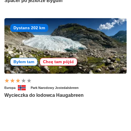
Spacer po jeziorze Bygdin
Dystans 202 km
Byłem tam
Chcę tam pójść
Europa
Park Narodowy Jostedalsbreen
Wycieczka do lodowca Haugabreen