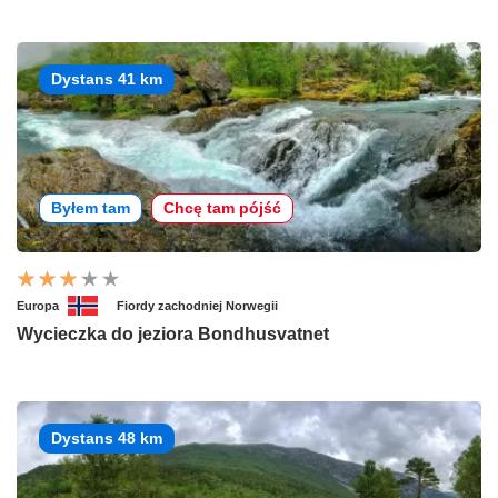
Dystans 41 km
Byłem tam
Chcę tam pójść
Europa
Fiordy zachodniej Norwegii
Wycieczka do jeziora Bondhusvatnet
Dystans 48 km